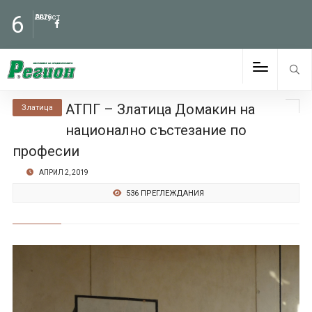
6
Август
2026
АТПГ – Златица Домакин на
Златица
национално състезание по
професии
АПРИЛ 2, 2019
536 ПРЕГЛЕЖДАНИЯ