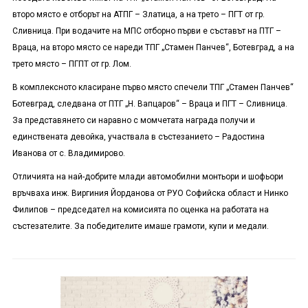
второ място е отборът на АТПГ – Златица, а на трето – ПГТ от гр.
Сливница. При водачите на МПС отборно първи е съставът на ПТГ –
Враца, на второ място се нареди ТПГ „Стамен Панчев“, Ботевград, а на
трето място – ПГПТ от гр. Лом.
В комплексното класиране първо място спечели ТПГ „Стамен Панчев“
Ботевград, следвана от ПТГ „Н. Вапцаров“ – Враца и ПГТ – Сливница.
За представянето си наравно с момчетата награда получи и
единствената девойка, участвала в състезанието – Радостина
Иванова от с. Владимирово.
Отличията на най-добрите млади автомобилни монтьори и шофьори
връчваха инж. Виргиния Йорданова от РУО Софийска област и Нинко
Филипов – председател на комисията по оценка на работата на
състезателите. За победителите имаше грамоти, купи и медали.