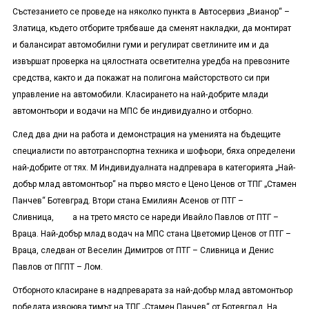
Състезанието се проведе на няколко пункта в Автосервиз „Вианор“ –
Златица, където отборите трябваше да сменят накладки, да монтират
и балансират автомобилни гуми и регулират светлините им и да
извършат проверка на цялостната осветителна уредба на превозните
средства, както и да покажат на полигона майсторството си при
управление на автомобили. Класирането на най-добрите млади
автомонтьори и водачи на МПС бе индивидуално и отборно.
След два дни на работа и демонстрация на уменията на бъдещите
специалисти по автотранспортна техника и шофьори, бяха определени
най-добрите от тях. М Индивидуалната надпревара в категорията „Най-
добър млад автомонтьор“ на първо място е Цено Ценов от ТПГ „Стамен
Панчев“ Ботевград. Втори стана Емилиян Асенов от ПТГ –
Сливница, а на трето място се нареди Ивайло Павлов от ПТГ –
Враца. Най-добър млад водач на МПС стана Цветомир Ценов от ПТГ –
Враца, следван от Веселин Димитров от ПТГ – Сливница и Денис
Павлов от ПГПТ – Лом.
Отборното класиране в надпреварата за най-добър млад автомонтьор
победата извоюва тимът на ТПГ „Стамен Панчев“ от Ботевград. На