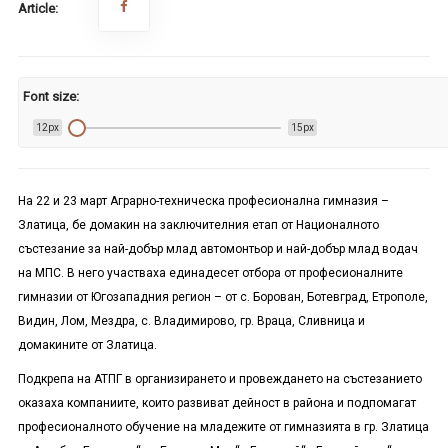
Article:
Font size:
12px
15px
На 22 и 23 март Аграрно-техническа професионална гимназия –
Златица, бе домакин на заключителния етап от Националното
състезание за най-добър млад автомонтьор и най-добър млад водач
на МПС. В него участваха единадесет отбора от професионалните
гимназии от Югозападния регион – от с. Борован, Ботевград, Етрополе,
Видин, Лом, Мездра, с. Владимирово, гр. Враца, Сливница и
домакините от Златица.
Подкрепа на АТПГ в организирането и провеждането на състезанието
оказаха компаниите, които развиват дейност в района и подпомагат
професионалното обучение на младежите от гимназията в гр. Златица