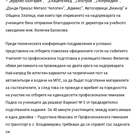
– „Аурубис България“, „Елаците-Мед“, „Геострой“, „Геотрейдинг“,
„Дънди Прешъс Металс Челопеч“, „Адмикс“, Автосервици „Вианор“ и
Община Златица, към които при откриването на надпреварата на
учениците бяха отправени благодарности от директора на учебното
заведение инж. Величка Баланова.
Преди техническата конференция поздравления и успешно
представяне на отборите пожелаха официалните гости на събитието.
Учителят по професионална подготовка в училището Нинко Филипов
обяви регламента на провеждане на двата кръга на надпреварата.
Най-напред бе изтеглен вариантът на теоретичния тест за
автомонтьори и водачи на МПС, за да бъдат подготвени материалите
за състезателите, а след това се проведе и жребият за поредността
на участие на отборите на единадесетте професионални гимназии.
Падна се учениците да решават Вариант № 3 от предварително
подготвените задания. За 40 минути участниците, между които имаше
и една девойка – Радостина Иванова от Професионалната гимназия
по транспорт в с. Владимирово, трябваше да се справят със задачата
си.