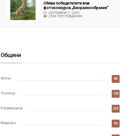
Обяви победителите във
фотоконкурса „Биоразнообразие“
СЕПТЕМВРИ 11, 2020
2 854 ПРЕГЛЕЖДАНИЯ
Общини
Антон
48
Златица
103
Копривщица
225
Мирково
96