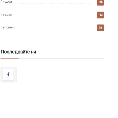
Пирдоп
185
Чавдар
112
Челопеч
78
Последвайте ни