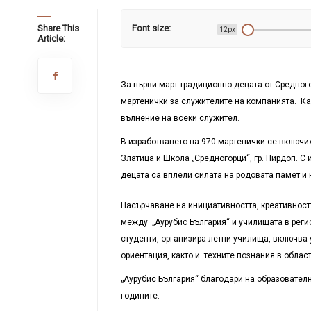
Share This
Font size:
12px
Article:
За първи март традиционно децата от Средного
мартенички за служителите на компанията. Как
вълнение на всеки служител.
В изработването на 970 мартенички се включиха
Златица и Школа „Средногорци“, гр. Пирдоп. С
децата са вплели силата на родовата памет и
Насърчаване на инициативността, креативностт
между „Аурубис България“ и училищата в рег
студенти, организира летни училища, включва
ориентация, както и техните познания в област
„Аурубис България“ благодари на образователн
годините.