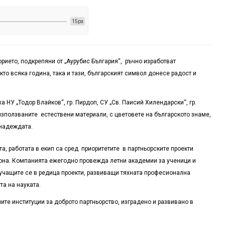
15px
рието, подкрепяни от „Аурубис България“, ръчно изработват
то всяка година, така и тази, българският символ донесе радост и
 НУ „Тодор Влайков“, гр. Пирдоп, СУ „Св. Паисий Хилендарски“, гр.
 използваните естествени материали, с цветовете на българското знаме,
 надеждата.
а, работата в екип са сред приоритетите в партньорските проекти
иона. Компанията ежегодно провежда летни академии за ученици и
 учащите се в редица проекти, развиващи тяхната професионална
та на науката.
ите институции за доброто партньорство, изградено и развивано в