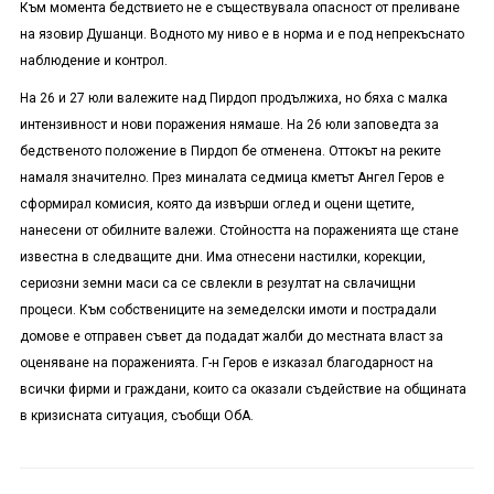
Към момента бедствието не е съществувала опасност от преливане
на язовир Душанци. Водното му ниво е в норма и е под непрекъснато
наблюдение и контрол.
На 26 и 27 юли валежите над Пирдоп продължиха, но бяха с малка
интензивност и нови поражения нямаше. На 26 юли заповедта за
бедственото положение в Пирдоп бе отменена. Оттокът на реките
намаля значително. През миналата седмица кметът Ангел Геров е
сформирал комисия, която да извърши оглед и оцени щетите,
нанесени от обилните валежи. Стойността на пораженията ще стане
известна в следващите дни. Има отнесени настилки, корекции,
сериозни земни маси са се свлекли в резултат на свлачищни
процеси. Към собствениците на земеделски имоти и пострадали
домове е отправен съвет да подадат жалби до местната власт за
оценяване на пораженията. Г-н Геров е изказал благодарност на
всички фирми и граждани, които са оказали съдействие на общината
в кризисната ситуация, съобщи ОбА.