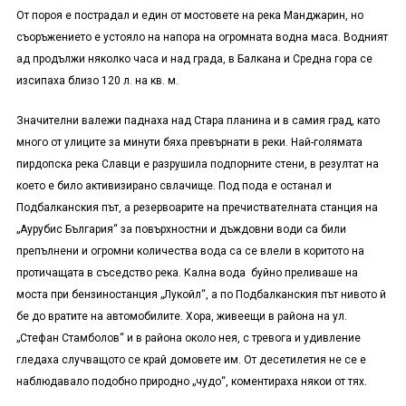
От пороя е пострадал и един от мостовете на река Манджарин, но
съоръжението е устояло на напора на огромната водна маса. Водният
ад продължи няколко часа и над града, в Балкана и Средна гора се
изсипаха близо 120 л. на кв. м.
Значителни валежи паднаха над Стара планина и в самия град, като
много от улиците за минути бяха превърнати в реки. Най-голямата
пирдопска река Славци е разрушила подпорните стени, в резултат на
което е било активизирано свлачище. Под пода е останал и
Подбалканския път, а резервоарите на пречиствателната станция на
„Аурубис България“ за повърхностни и дъждовни води са били
препълнени и огромни количества вода са се влели в коритото на
протичащата в съседство река. Кална вода буйно преливаше на
моста при бензиностанция „Лукойл“, а по Подбалканския път нивото й
бе до вратите на автомобилите. Хора, живеещи в района на ул.
„Стефан Стамболов“ и в района около нея, с тревога и удивление
гледаха случващото се край домовете им. От десетилетия не се е
наблюдавало подобно природно „чудо“, коментираха някои от тях.