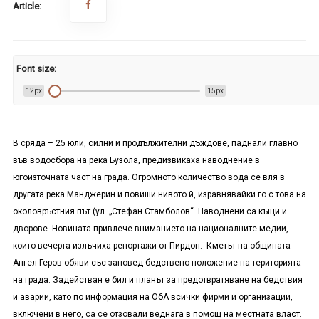
Article:
Font size:
12px
15px
В сряда – 25 юли, силни и продължителни дъждове, паднали главно
във водосбора на река Бузола, предизвикаха наводнение в
югоизточната част на града. Огромното количество вода се вля в
другата река Манджерин и повиши нивото й, изравнявайки го с това на
околовръстния път (ул. „Стефан Стамболов“. Наводнени са къщи и
дворове. Новината привлече вниманието на националните медии,
които вечерта излъчиха репортажи от Пирдоп. Кметът на общината
Ангел Геров обяви със заповед бедствено положение на територията
на града. Задействан е бил и планът за предотвратяване на бедствия
и аварии, като по информация на ОбА всички фирми и организации,
включени в него, са се отзовали веднага в помощ на местната власт.