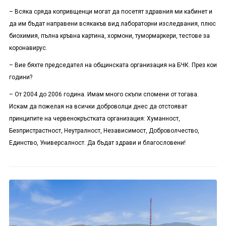
– Всяка сряда копривщенци могат да посетят здравния ми кабинет и
да им бъдат направени всякакъв вид лабораторни изследвания, плюс
биохимия, пълна кръвна картина, хормони, тумормаркери, тестове за
коронавирус.
– Вие бяхте председател на общинската организация на БЧК. През кои
години?
– От 2004 до 2006 година. Имам много скъпи спомени от тогава.
Искам да пожелая на всички доброволци днес да отстояват
принципите на червенокръстката организация: Хуманност,
Безпристрастност, Неутралност, Независимост, Доброволчество,
Единство, Универсалност. Да бъдат здрави и благословени!