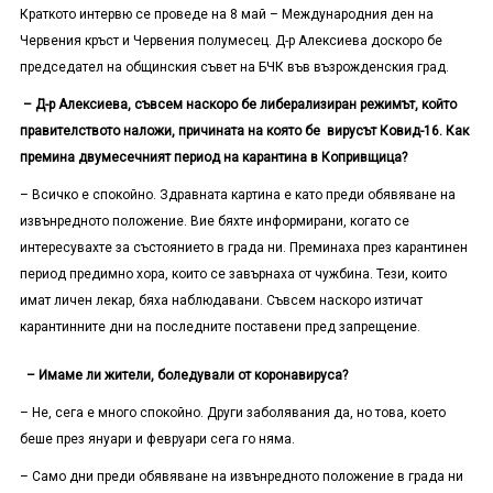
Краткото интервю се проведе на 8 май – Международния ден на
Червения кръст и Червения полумесец. Д-р Алексиева доскоро бе
председател на общинския съвет на БЧК във възрожденския град.
– Д-р Алексиева, съвсем наскоро бе либерализиран режимът, който
правителството наложи, причината на която бе вирусът Ковид-16. Как
премина двумесечният период на карантина в Копривщица?
– Всичко е спокойно. Здравната картина е като преди обявяване на
извънредното положение. Вие бяхте информирани, когато се
интересувахте за състоянието в града ни. Преминаха през карантинен
период предимно хора, които се завърнаха от чужбина. Тези, които
имат личен лекар, бяха наблюдавани. Съвсем наскоро изтичат
карантинните дни на последните поставени пред запрещение.
– Имаме ли жители, боледували от коронавируса?
– Не, сега е много спокойно. Други заболявания да, но това, което
беше през януари и февруари сега го няма.
– Само дни преди обявяване на извънредното положение в града ни