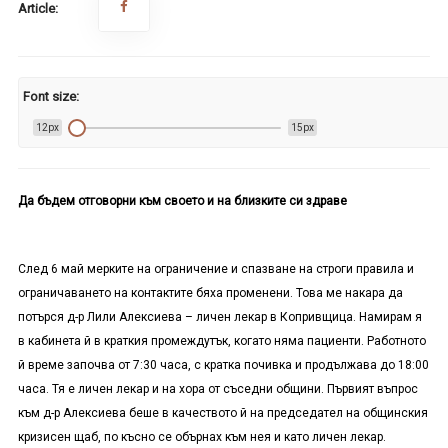
Article:
Font size:
12px
15px
Да бъдем отговорни към своето и на близките си здраве
След 6 май мерките на ограничение и спазване на строги правила и
ограничаването на контактите бяха променени. Това ме накара да
потърся д-р Лили Алексиева – личен лекар в Копривщица. Намирам я
в кабинета й в краткия промеждутък, когато няма пациенти. Работното
й време започва от 7:30 часа, с кратка почивка и продължава до 18:00
часа. Тя е личен лекар и на хора от съседни общини. Първият въпрос
към д-р Алексиева беше в качеството й на председател на общинския
кризисен щаб, по късно се обърнах към нея и като личен лекар.