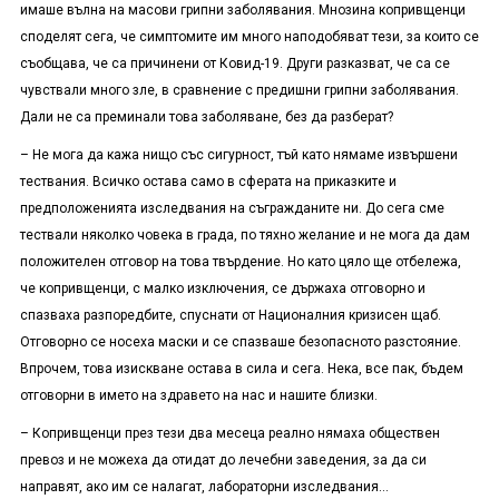
имаше вълна на масови грипни заболявания. Мнозина копривщенци
споделят сега, че симптомите им много наподобяват тези, за които се
съобщава, че са причинени от Ковид-19. Други разказват, че са се
чувствали много зле, в сравнение с предишни грипни заболявания.
Дали не са преминали това заболяване, без да разберат?
– Не мога да кажа нищо със сигурност, тъй като нямаме извършени
тествания. Всичко остава само в сферата на приказките и
предположенията изследвания на съгражданите ни. До сега сме
тествали няколко човека в града, по тяхно желание и не мога да дам
положителен отговор на това твърдение. Но като цяло ще отбележа,
че копривщенци, с малко изключения, се държаха отговорно и
спазваха разпоредбите, спуснати от Националния кризисен щаб.
Отговорно се носеха маски и се спазваше безопасното разстояние.
Впрочем, това изискване остава в сила и сега. Нека, все пак, бъдем
отговорни в името на здравето на нас и нашите близки.
– Копривщенци през тези два месеца реално нямаха обществен
превоз и не можеха да отидат до лечебни заведения, за да си
направят, ако им се налагат, лабораторни изследвания…