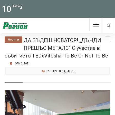
10
Август
2026
ДА БЪДЕШ НОВАТОР! „ДЪНДИ
Новини
ПРЕШЪС МЕТАЛС“ С участие в
събитието TEDxVitosha: To Be Or Not To Be
ЮЛИ 3, 2021
610 ПРЕГЛЕЖДАНИЯ