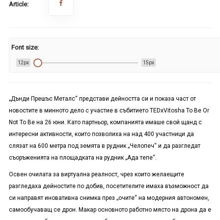
Article:
Font size:
12px
15px
„Дънди Прешъс Металс“ представи дейността си и показа част от
новостите в минното дело с участие в събитието
TEDxVitosha To Be Or
Not To Be
на 26 юни
.
Като партньор, компанията имаше свой щанд с
интересни активности, които позволиха на над 400 участници да
слязат на 600 метра под земята в рудник „Челопеч“ и да разгледат
съоръженията на площадката на рудник „Ада тепе“.
Освен очилата за виртуална реалност, чрез които желаещите
разгледаха дейностите по добив, посетителите имаха възможност да
си направят иновативна снимка през „очите“ на модерния автономен,
самообучаващ се дрон. Макар основното работно място на дрона да е