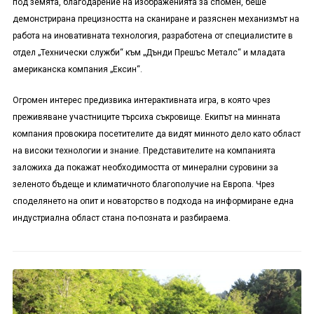
под земята, благодарение на изображенията за спомен, беше
демонстрирана прецизността на сканиране и разяснен механизмът на
работа на иновативната технология, разработена от специалистите в
отдел „Технически служби“ към „Дънди Прешъс Металс“ и младата
американска компания „Ексин“.
Огромен интерес предизвика интерактивната игра, в която чрез
преживяване участниците търсиха съкровище. Екипът на минната
компания провокира посетителите да видят минното дело като област
на високи технологии и знание. Представителите на компанията
заложиха да покажат необходимостта от минерални суровини за
зеленото бъдеще и климатичното благополучие на Европа. Чрез
споделянето на опит и новаторство в подхода на информиране една
индустриална област стана по-позната и разбираема.