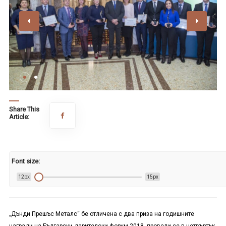
Share This
Article:
Font size:
12px
15px
„Дънди Прешъс Металс“ бе отличена с два приза на годишните