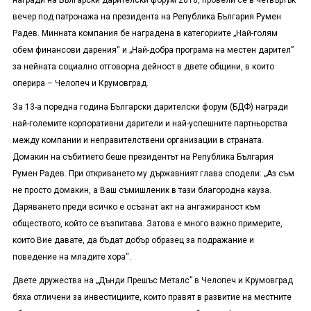
награди на Български дарителски форум 2018, провели се в четвъртък
вечер под патронажа на президента на Република България Румен
Радев. Минната компания бе наградена в категориите „Най-голям
обем финансови дарения“ и „Най-добра програма на местен дарител”
за нейната социално отговорна дейност в двете общини, в които
оперира – Челопеч и Крумовград.
За 13-а поредна година Български дарителски форум (БДФ) награди
най-големите корпоративни дарители и най-успешните партньорства
между компании и неправителствени организации в страната.
Домакин на събитието беше
п
резидентът на Република България
Румен Радев. При откриването му държавният глава сподели: „Аз съм
не просто домакин, а
В
аш съмишленик в тази благородна кауза.
Даряването преди всичко е осъзнат акт на ангажираност към
обществото, който се възпитава. Затова е много важно примерите,
които
В
ие давате, да бъдат добър образец за подражание и
поведение на младите хора“.
Двете дружества на „Дънди Прешъс Металс” в Челопеч и Крумовград
бяха отличени за инвестициите, които правят в развитие на местните