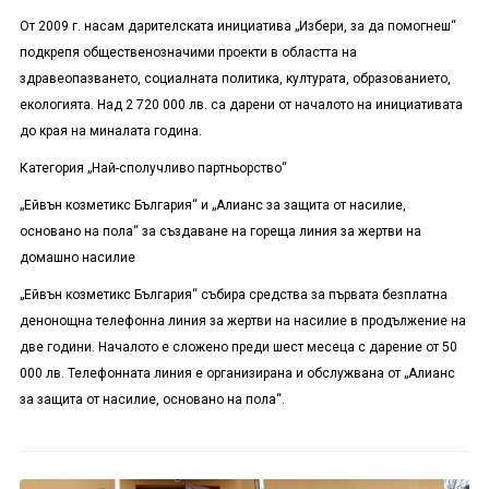
От 2009 г. насам дарителската инициатива „Избери, за да помогнеш“
подкрепя общественозначими проекти в областта на
здравеопазването, социалната политика, културата, образованието,
екологията. Над 2 720 000 лв. са дарени от началото на инициативата
до края на миналата година.
Категория „Най-сполучливо партньорство“
„Ейвън козметикс България“ и „Алианс за защита от насилие,
основано на пола“ за създаване на гореща линия за жертви на
домашно насилие
„Ейвън козметикс България“ събира средства за първата безплатна
денонощна телефонна линия за жертви на насилие в продължение на
две години. Началото е сложено преди шест месеца с дарение от 50
000 лв. Телефонната линия е организирана и обслужвана от „Алианс
за защита от насилие, основано на пола“.