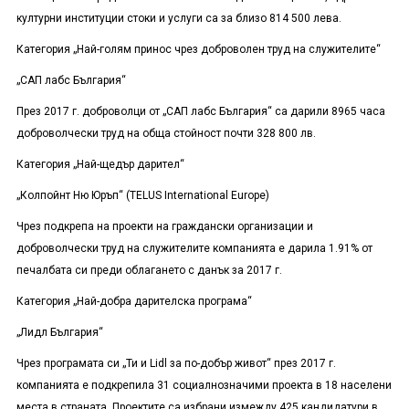
културни институции стоки и услуги са за близо 814 500 лева.
Категория „Най-голям принос чрез доброволен труд на служителите“
„САП лабс България“
През 2017 г. доброволци от „САП лабс България“ са дарили 8965 часа
доброволчески труд на обща стойност почти 328 800 лв.
Категория „Най-щедър дарител“
„Колпойнт Ню Юръп“ (TELUS International Europe)
Чрез подкрепа на проекти на граждански организации и
доброволчески труд на служителите компанията е дарила 1.91
% от
печалбата си преди облагането с данък за 2017 г.
Категория „Най-добра дарителска програма“
„Лидл България“
Чрез програмата си „Ти и Lidl за по-добър живот“ през 2017 г.
компанията е подкрепила 31 социалнозначими проекта в 18 населени
места в страната. Проектите са избрани измежду 425 кандидатури в