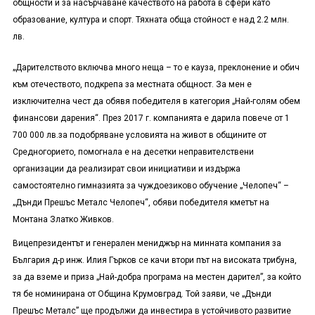
общности и за насърчаване качеството на работа в сфери като
образование, култура и спорт. Тяхната обща стойност е над 2
.
2 млн.
лв.
„Дарителството включва много неща – то е кауза, преклонение и обич
към отечеството, подкрепа за местната общност. За мен е
изключителна чест да обявя победителя в категория „Най-голям обем
финансови дарения“. През 2017 г. компанията е дарила повече от 1
700 000 лв.
за подобряване условията на живот в общините от
Средногорието, помогнала е на десетки неправителствени
организации да реализират свои инициативи и издържа
самостоятелно гимназията за чуждоезиково обучение „Челопеч“ –
„
Дънди Прешъс Металс Челопеч
“
, обяви победителя кметът на
Монтана Златко Живков.
Вицепрезидентът и генерален мениджър на минната компания за
България д-р инж. Илия Гърков се качи втори път на високата трибуна,
за да вземе и приза „Най-добра програма на местен дарител”, за който
тя
бе номинирана от Община Крумовград. Той з
аяви, че
„Дънди
Прешъс Металс”
ще продължи да инвестира в устойчивото развитие