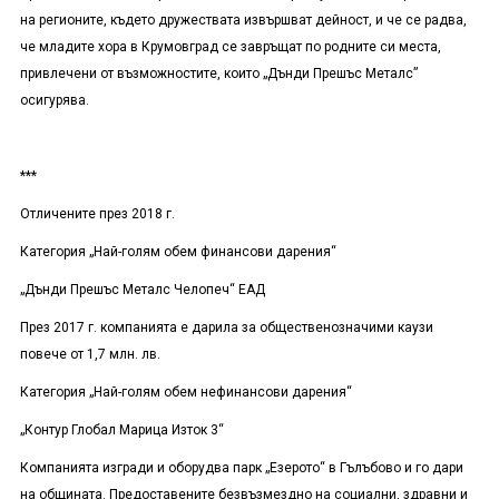
на регионите, където дружествата извършват дейност, и че се радва,
че младите хора в Крумовград се завръщат по родните си места,
привлечени от възможностите, които „
Дънди Прешъс Металс”
осигурява.
***
Отличените през 2018 г.
Категория „Най-голям обем финансови дарения“
„Дънди Прешъс Металс Челопеч“ ЕАД
През 2017 г. компанията е дарила за общественозначими каузи
повече от 1,7 млн. лв.
Категория „Най-голям обем нефинансови дарения“
„Контур Глобал Марица Изток 3“
Компанията изгради и оборудва парк „Езерото“ в Гълъбово и го дари
на общината. Предоставените безвъзмездно на социални, здравни и