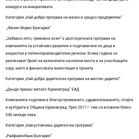
конкурса за инициативата.
Категория „Най-добра програма на малко и средно предприятие“
„Филип Морис България“
„Забавно лято, грижовна есен“ е дългосрочната програма на
компанията за устойчиво развитие и подпомагане на деца и
възрастни в тютюнопроизводителни региони. Всяка година се
увеличават броят на включените населени места и на участващите
хора, както и финансовата инвестиция в проекта.
Категория „Най-добра дарителска програма на местен дарител“
„Дънди прешъс металс Крумовград“ ЕАД
Компанията подпомага благоустрояването, здравеопазването, спорта
и културата в
О
бщина Крумовград. През 2017 г. там са вложени близо
540 хиляди лева.
Категория „Най-устойчива дарителска програма“
„Райфайзнбанк България“