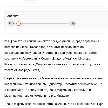
Font size:
12px
15px
Във фоайето на копривщенското средно училище, пред портрета на
патрона на Любен Каравелов, се състоя церемонията по
награждаване на ученици, участвали в конкурса, обявен от двете
компании – „Геотехмин” – София „Елаците-Мед” – с. Мирково.
Конкурсът бе на тема „Съкровища от миналото – животът и трудът на
хората от моя роден град”.
Награждаването на най-добрите автори на рисунки, интервюта и есета
направи инж. Стойно Стойнов – директор „Обогатителен комплекс“ на
„Елаците-Мед”, подпомаган от Диана Марини от „Геотехмин“ и
Марияна Иванова от компанията в с. Мирково.
Диана Марини каза, че творенията на учениците са оценявани от жури