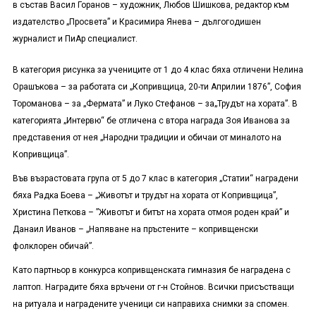
в състав Васил Горанов – художник, Любов Шишкова, редактор към
издателство „Просвета” и Красимира Янева – дългогодишен
журналист и ПиАр специалист.
В категория рисунка за учениците от 1 до 4 клас бяха отличени Нелина
Орашъкова – за работата си „Копривщица, 20-ти Априлии 1876”, София
Тороманова – за „Фермата” и Луко Стефанов – за„Трудът на хората”. В
категорията „Интервю“ бе отличена с втора награда Зоя Иванова за
представения от нея „Народни традиции и обичаи от миналото на
Копривщица”.
Във възрастовата група от 5 до 7 клас в категория „Статии“ наградени
бяха Радка Боева – „Животът и трудът на хората от Копривщица”,
Христина Петкова – ”Животът и битът на хората отмоя роден край” и
Данаил Иванов – „Напяване на пръстените – копривщенски
фолклорен обичай”.
Като партньор в конкурса копривщенската гимназия бе наградена с
лаптоп. Наградите бяха връчени от г-н Стойнов. Всички присъстващи
на ритуала и наградените ученици си направиха снимки за спомен.