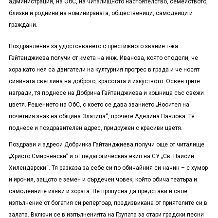
администрация, на ОбС, на читалищното настоятелство, семейството,
близки и роднини на номинираната, общественици, самодейци и
граждани.
Поздравления за удостояването с престижното звание г-жа
Гайтанджиева получи от кмета на инж. Иванова, която сподели, че
хора като нея са двигатели на културния прогрес в града и че носят
сияйната светлина на доброто, красотата и изкуството. Освен трите
награди, тя поднесе на Добрина Гайтанджиева и кошница със свежи
цветя. Решението на ОбС, с което се дава званието „Носител на
почетния знак на община Златица“, прочете Аделина Павлова. Тя
поднесе и поздравителен адрес, придружен с красиви цветя.
Поздрави и адреси Добринка Гайтанджиева получи още от читалище
„Христо Смирненски” и от педагогическия екип на СУ „Св. Паисий
Хилендарски“. Тя разказа за себе си по обичайния си начин – с хумор
и ирония, защото е земен и сърдечен човек, който обича театъра и
самодейните изяви и хората. Не пропусна да представи и свое
изпълнение от богатия си репертоар, предизвикана от приятелите си в
залата. Включи се в изпълненията на Групата за стари градски песни