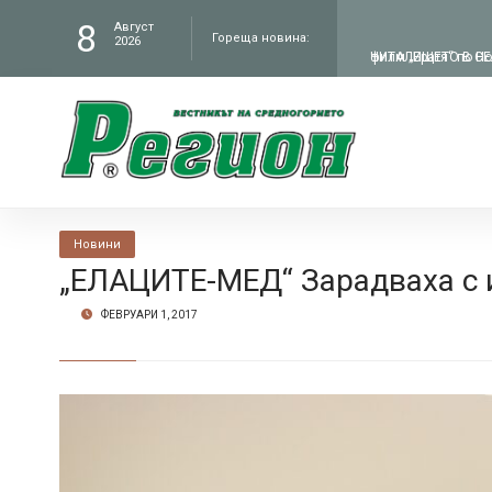
8
Август
Гореща новина:
ЧИТАЛИЩЕТО В СЕЛ
2026
„Работилницата на
КМЕТЪТ НА ОБЩИНА
администрация въ
В БУНТОВНОТО СЕЛ
Новини
Петрич
ЦВЕТЕЛИНА ДЖОГОЛ
„ЕЛАЦИТЕ-МЕД“ Зарадваха с 
ФЕВРУАРИ 1, 2017
филм „Братя“ по Н