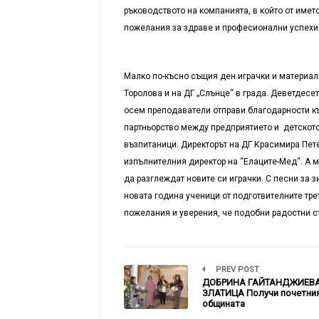
ръководството на компанията, в който от имет
пожелания за здраве и професионални успехи 
Малко по-късно същия ден играчки и материал
Торолова и на ДГ „Слънце“ в града. Деветдесет 
осем преподаватели отправи благодарности к
партньорство между предприятието и детското
възпитаници. Директорът на ДГ Красимира Пет
изпълнителния директор на “Елаците-Мед“. А 
да разглеждат новите си играчки. С песни за з
новата година ученици от подготвителните тре
пожелания и уверения, че подобни радостни с
PREV POST
ДОБРИНА ГАЙТАНДЖИЕВА
ЗЛАТИЦА Получи почетния
общината