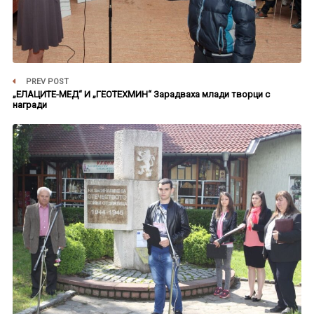
PREV POST
„ЕЛАЦИТЕ-МЕД“ И „ГЕОТЕХМИН“ Зарадваха млади творци с
награди