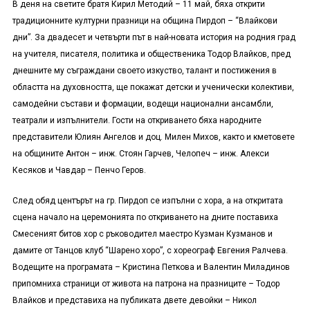
В деня на светите братя Кирил Методий – 11 май, бяха открити
традиционните културни празници на община Пирдоп – “Влайкови
дни”. За двадесет и четвърти път в най-новата история на родния град
на учителя, писателя, политика и общественика Тодор Влайков, пред
днешните му съграждани своето изкуство, талант и постижения в
областта на духовността, ще покажат детски и ученически колективи,
самодейни състави и формации, водещи национални ансамбли,
театрали и изпълнители. Гости на откриването бяха народните
представители Юлиян Ангелов и доц. Милен Михов, както и кметовете
на общините Антон – инж. Стоян Гарчев, Челопеч – инж. Алекси
Кесяков и Чавдар – Пенчо Геров.
След обяд центърът на гр. Пирдоп се изпълни с хора, а на откритата
сцена начало на церемонията по откриването на дните поставиха
Смесеният битов хор с ръководител маестро Кузман Кузманов и
дамите от Танцов клуб “Шарено хоро”, с хореограф Евгения Ралчева.
Водещите на програмата – Кристина Петкова и Валентин Миладинов
припомниха страници от живота на патрона на празниците – Тодор
Влайков и представиха на публиката двете девойки – Никол