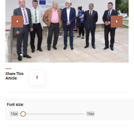
Share This
Article:
Font size:
12px
15px