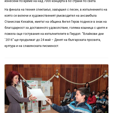
изнесени по време на над 7000 концерта в 60 страни по света.
На финала на техния спектакъл, завършил с песен, в изпълнението на
която се включи и художественият ръководител на ансамбъла
Станислав Кехайов, кметът на община Ангел Геров поднесе в знак на
благодарност за доставеното удоволствие, голяма кошница с цветя и
пожела още гостувания на изпълнителите в Пирдоп. “Влайкови дни
`2016” ще продължат до 24 май – Денят на българската просвета,
култура и на славянската писменост.