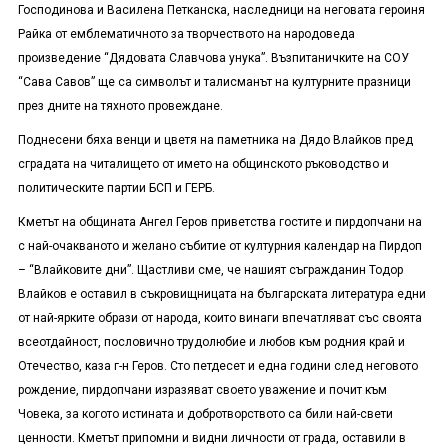
Господинова и Василена Петканска, наследници на неговата героиня
Райка от емблематичното за творчеството на народоведа
произведение “Дядовата Славчова унука”. Възпитаничките на СОУ
“Сава Савов” ще са символът и талисманът на културните празници
през дните на тяхното провеждане.
Поднесени бяха венци и цветя на паметника на Дядо Влайков пред
сградата на читалището от името на общинското ръководство и
политическите партии БСП и ГЕРБ.
Кметът на общината Ангел Геров приветства гостите и пирдопчани на
с най-очакваното и желано събитие от културния календар на Пирдоп
– “Влайковите дни”. Щастливи сме, че нашият съгражданин Тодор
Влайков е оставил в съкровищницата на българската литература едни
от най-ярките образи от народа, които винаги впечатляват със своята
всеотдайност, пословично трудолюбие и любов към родния край и
Отечество, каза г-н Геров. Сто петдесет и една години след неговото
рождение, пирдопчани изразяват своето уважение и почит към
Човека, за когото истината и добротворството са били най-свети
ценности. Кметът припомни и видни личности от града, оставили в