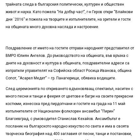
трайната следа в българския политически, културен и обществен
живот и наука. Като пожела “На добър час!”, г-н Геров откри “Влайкови
дни `2016” и пожела на творците и изпълнителите, на зрители и гости
на общината много духовна наслада и настроение.
Поздравление от името на гостите отправи народният представител от
ВМРО Юлиян Ангелов. До ръководството на общината, във връзка с
дните на духовност и култура в общината, поздравителни адреси са
изпратили управителят на Софийска област Росица Иванова, община
Сопот, “Асарел Медет” – гр. Панагюрище, обявиха водещите.
След церемонията по откриването вдъхновяващ спектакъл, наситен с
много песни и танци и феерия от цветове и багри на своите прекрасни
костюми, изнесоха пред пирдопчани и гостите на града на 11 май
изпълнителите от Национален фолклорен ансамбъл “Пирин”
Благоевград, с ръководител Станислав Кехайов. Ансамбълът е
посланик на българското народно изкуство по света и има в своята
творческа биография над 400 заглавия от песни, танци и постановки,