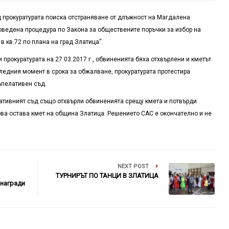
 прокуратурата поиска отстраняване от длъжност на Магдалена
оведена процедура по Закона за обществените поръчки за избор на
 кв.72 по плана на град Златица”.
прокуратурата на 27.03.2017 г., обвиненията бяха отхвърлени и кметът
ледния момент в срока за обжалване, прокуратурата протестира
Апелативен съд.
лативният съд също отхвърли обвиненията срещу кмета и потвърди
ва остава кмет на община Златица. Решението САС е окончателно и не
NEXT POST
ТУРНИРЪТ ПО ТАНЦИ В ЗЛАТИЦА
 награди