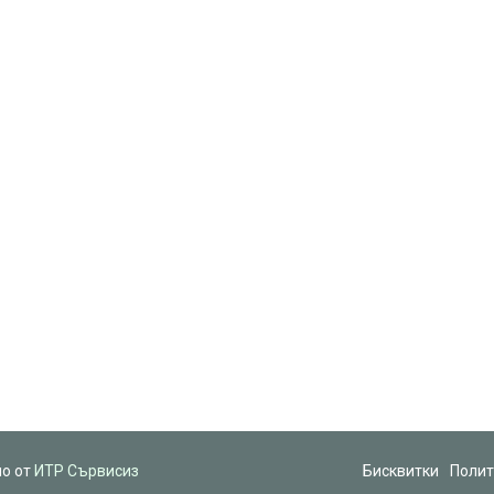
но от
ИТР Сървисиз
Бисквитки
Полит