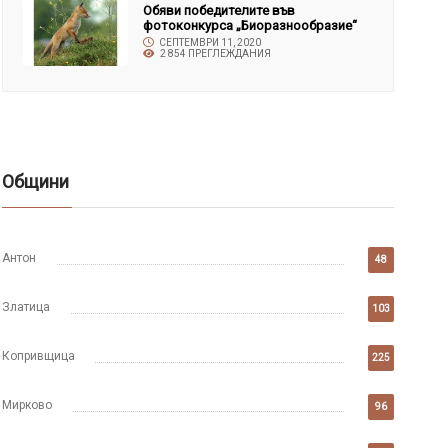
Обяви победителите във
фотоконкурса „Биоразнообразие“
СЕПТЕМВРИ 11, 2020
2 854 ПРЕГЛЕЖДАНИЯ
Общини
Антон
48
Златица
103
Копривщица
225
Мирково
96