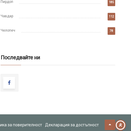
Пирдоп
185
Чавдар
112
Челопеч
78
Последвайте ни
ика за поверителност
Декларация за достъпност