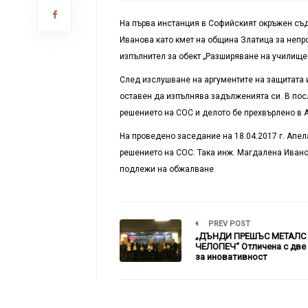
На първа инстанция в Софийският окръжен съд
Иванова като кмет на община Златица за непр
изпълнител за обект „Разширяване на училище в
След изслушване на аргументите на защитата и 
оставен да изпълнява задълженията си. В пос
решението на СОС и делото бе прехвърлено в 
На проведено заседание на 18.04.2017 г. Апе
решението на СОС. Така инж. Магдалена Ивано
подлежи на обжалване.
PREV POST
„ДЪНДИ ПРЕШЪС МЕТАЛС
ЧЕЛОПЕЧ“ Отличена с две
за иновативност