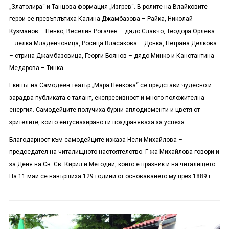
„Златолира“ и Танцова формация „Изгрев“. В ролите на Влайковите
герои се превъплътиха Калина Джамбазова – Райка, Николай
Кузманов – Ненко, Веселин Рогачев – дядо Славчо, Теодора Орлева
– лелка Младенчовица, Росица Власакова – Донка, Петрана Делкова
– стрина Джамбазовица, Георги Боянов – дядо Минко и Канстантина
Медарова – Тинка.
Екипът на Самодеен театър „Мара Пенкова“ се представи чудесно и
зарадва публиката с талант, експресивност и много положителна
енергия. Самодейците получиха бурни аплодисменти и цветя от
зрителите, които ентусиазирано ги поздравяваха за успеха.
Благодарност към самодейците изказа Нели Михайлова –
председател на читалищното настоятелство. Г-жа Михайлова говори и
за Деня на Св. Св. Кирил и Методий, който е празник и на читалището.
На 11 май се навършиха 129 години от основаването му през 1889 г.