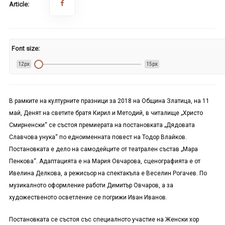
Article:
Font size:
12px
15px
В рамките на културните празници за 2018 на Община Златица, на 11
май, Денят на светите братя Кирил и Методий, в читалище „Христо
Смирненски“ се състоя премиерата на постановката „Дядовата
Славчова унука“ по едноименната повест на Тодор Влайков.
Постановката е дело на самодейците от театрален състав „Мара
Пенкова“. Адаптацията е на Мария Овчарова, сценографията е от
Ивелина Делкова, а режисьор на спектакъла е Веселин Рогачев. По
музикалното оформление работи Димитър Овчаров, а за
художественото осветление се погрижи Иван Иванов.
Постановката се състоя със специалното участие на Женски хор