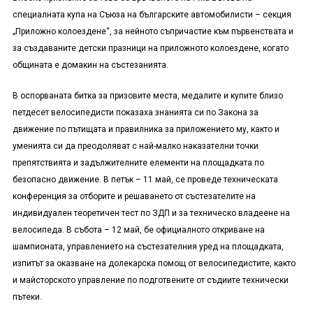
специалната купа на Съюза на българските автомобилисти – секция
„Приложно колоездене“, за нейното съпричастие към първенствата и
за създаваните детски празници на приложното колоездене, когато
общината е домакин на състезанията.
В оспорваната битка за призовите места, медалите и купите близо
петдесет велосипедисти показаха знанията си по Закона за
движение по пътищата и правилника за приложението му, както и
уменията си да преодоляват с най-малко наказателни точки
препятствията и задължителните елементи на площадката по
безопасно движение. В петък – 11 май, се проведе техническата
конференция за отборите и решаването от състезателите на
индивидуален теоретичен тест по ЗДП и за техническо владеене на
велосипеда. В събота – 12 май, бе официалното откриване на
шампионата, управлението на състезателния уред на площадката,
изпитът за оказване на долекарска помощ от велосипедистите, както
и майсторското управление по подготвените от съдиите технически
пътеки.