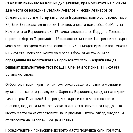
След изпълнението на всички дисциплини, при момчетата на първите
две места се наредиха Стелиян Ангелов и Георги Атанасов от
Силистра, а трети е Петър Витанов от Берковица, които са, съответно, с
32, 35 и 37 наказателни точки. При момичетата най-добра бе Ралица
Каменова от Берковица със 17 точки, следвана от Йордана Тошева от
първия отбор на Първомай – 32 наказателни точки. На трето и четвърто
място се наредиха състезателките на СУ – Пирдоп Ирина Карапеткова
и Николета Стойчева, които са с равен брой от 43 точки. И за
определяне на носителката на бронзовото отличие трябваше да
решават допълнителен тест по БДП. Спечели го Ирина, а Николета
остана четвърта.
Отборно в първия кръг по приложно колоездене златните медали и
купата на първенец заслужи отборът на Берковица, следван от първия
тим на град Първомай. На трето, четвърто и пето място са трите
състава, подготвяни от треньорката Даниела Ганчева от Пирдоп. На
шесто място са състезателите на Първомай – втори отбор, следвани
от отборите на Челопеч, Враца и Трявна.
Победителите и призьорите до трето място получиха купи, грамоти,