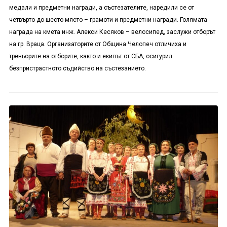
медали и предметни награди, а състезателите, наредили се от
четвърто до шесто място – грамоти и предметни награди. Голямата
награда на кмета инж. Алекси Кесяков – велосипед, заслужи отборът
на гр. Враца. Организаторите от Община Челопеч отличиха и
треньорите на отборите, както и екипът от СБА, осигурил
безпристрастното съдийство на състезанието.