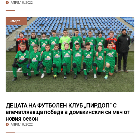
АПРИЛ 8, 2022
Новини
Спорт
ДЕЦАТА НА ФУТБОЛЕН КЛУБ „ПИРДОП“ С
впечатляваща победа в домакинския си мач от
новия сезон
АПРИЛ 8, 2022