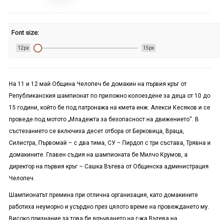
Font size:
12px
15px
На 11 и 12 май Община Челопеч бе домакин на първия кръг от
Републиканския шампионат по приложно колоездене за деца от 10 до
15 години, който бе под патронажа на кмета инж. Алекси Кесяков и се
проведе под мотото „Младежта за безопасност на движението“. В
състезанието се включиха десет отбора от Берковица, Враца,
Силистра, Първомай – с два тима, СУ – Пирдоп с три състава, Трявна и
домакините. Главен съдия на шампионата бе Милчо Крумов, а
директор на първия кръг – Сашка Вътева от Общинска администрация
Челопеч.
Шампионатът премина при отлична организация, като домакините
работиха неуморно и усърдно през цялото време на провеждането му.
Високо признание за това бе връчването на г-жа Вътева на