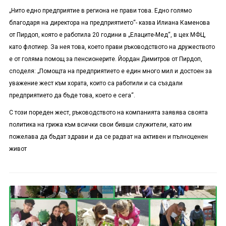
„Нито едно предприятие в региона не прави това. Едно голямо
благодаря на директора на предприятието“- казва Илиана Каменова
от Пирдоп, която е работила 20 години в „Елаците-Мед“, в цех МФЦ,
като флотиер. За нея това, което прави ръководството на дружеството
е от голяма помощ за пенсионерите. Йордан Димитров от Пирдоп,
споделя: „Помощта на предприятието е един много мил и достоен за
уважение жест към хората, които са работили и са създали
предприятието да бъде това, което е сега“.
С този пореден жест, ръководството на компанията заявява своята
политика на грижа към всички свои бивши служители, като им
пожелава да бъдат здрави и да се радват на активен и пълноценен
живот