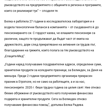
ръководството на предприятието с общините в региона и програмите,
които се реализират тук“ – споделя тя.
Велка е работила 27 години в изследователска лаборатория и е
водила технологични баланси в компанията – от създаването ѝ до
пенсионирането си. С гордост казва, че елашките пенсионери са
различни, защото те продължават да бъдат част от екипа на
дружеството, дори след прекратяване на активния си трудов път,
благодарение на грижите, които полага за тях ръководството на
„Елаците-Мед“.
„Години наред получаваме поздравителни адреси, определени суми,
хранителни продукти за коледните празници, за Великден, за Деня на
миньора. Преди 2 години предприятието организира прекрасен
празник в Етрополе, но не само за работещите, а и за нас,
пенсионерите. 2020 г. беше трудна година за целия свят. Ние отново
бяхме обгрижени от ръководството като получихме финансова
подкрепа и хранителни продукти. Сега за Великден отново
получаваме финансова помощ“, допълва Велка Радева.