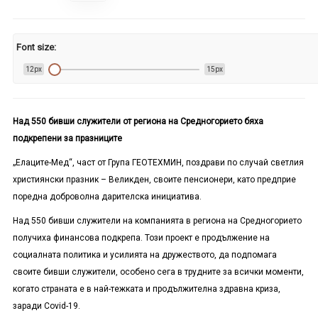
Font size:
12px
15px
Над 550 бивши служители от региона на Средногорието бяха
подкрепени за празниците
„Елаците-Мед“, част от Група ГЕОТЕХМИН, поздрави по случай светлия
християнски празник – Великден, своите пенсионери, като предприе
поредна доброволна дарителска инициатива.
Над 550 бивши служители на компанията в региона на Средногорието
получиха финансова подкрепа. Този проект е продължение на
социалната политика и усилията на дружеството, да подпомага
своите бивши служители, особено сега в трудните за всички моменти,
когато страната е в най-тежката и продължителна здравна криза,
заради Covid-19.