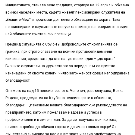
Инициативата, станала вече традиция, стартира на 19 април и обхвана
всички населени места, където живеят пенсионирани служители на
„Елаците-Мед“ и продължи до пълното обхващане на хората. Така
пенсионираните служителите получиха помощ в навечерието на един
най-обичаните християнски празници.
Предвид ситуацията с Covid-19, доброволците от компанията се
грижиха, при строго спазване на всички противоепидемични
изисквания, средствата да стигнат до всеки един – „до врата“.
Бившите служители на дружеството за пореден път са приятно
изненадани от своите колеги, чиято загриженост среща неподправена
благодарност.
От името на над 15 пенсионера от с. Челопеч, развълнувана, Велка
Радева, председател на Клуба на пенсионерите в общината,
благодари: – „Изказваме нашата благодарност към ръководството на
предприятието, като им пожелаваме здраве и успехи в
професионален и в личен план. За да се получава всичко това,
наистина трябва да обичаш хората и да имаш голямо сърце! От
съществено значение за нас е и връзката и взаимодействието на