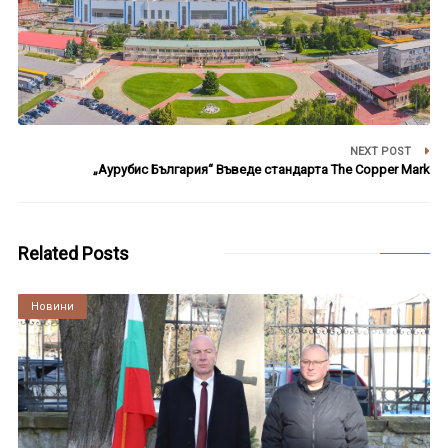
NEXT POST
„Аурубис България“ Въведе стандарта The Copper Mark
Related Posts
Култура
Новини