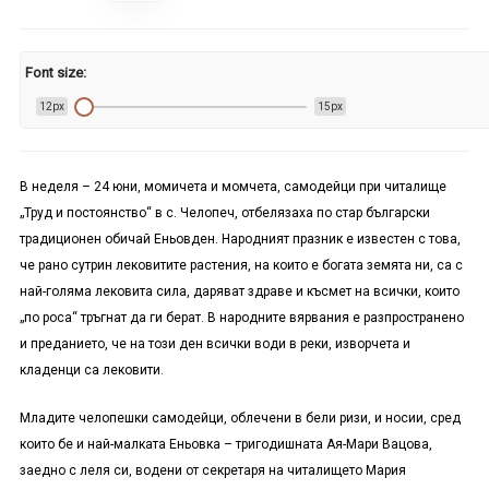
Font size:
12px
15px
В неделя – 24 юни, момичета и момчета, самодейци при читалище
„Труд и постоянство“ в с. Челопеч, отбелязаха по стар български
традиционен обичай Еньовден. Народният празник е известен с това,
че рано сутрин лековитите растения, на които е богата земята ни, са с
най-голяма лековита сила, даряват здраве и късмет на всички, които
„по роса“ тръгнат да ги берат. В народните вярвания е разпространено
и преданието, че на този ден всички води в реки, изворчета и
кладенци са лековити.
Младите челопешки самодейци, облечени в бели ризи, и носии, сред
които бе и най-малката Еньовка – тригодишната Ая-Мари Вацова,
заедно с леля си, водени от секретаря на читалището Мария