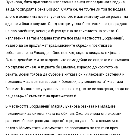
Луканова, бяха приготвили изплетения венец от предишната година,
за да го хвърлят в река Воздол. Смята се, че тръгне ли той по водата,
злото и лошотията ще напуснат селото и жителите му ще се радват на
здраве и благополучие. След като ритуалът беше изпълнен, за радост
на самодейците, венецът бързо тръгна по течението на реката. С
изплетения за тази година групата пое към местността „Корминеш“,
където да се продължат традиционните обредни практики за
отбелязване на Еньовден. Още по пътя, където виждаха цъфнала
билка, девойките и по-възрастните самодейци се спираха и откъсваха
по стръкче от нея. А първата бе Еньовче, израсло до коритото на
реката. Всеки трябва да събере в китката си 77 лековити растения и
половина – за всички известни болежки, а „половинката“ – за тази
без име. Китката се усуква с червен конец, но не се завързва, за да не
се „завърже“ късметът на притежателя й.
В местността „Корминеш“ Мария Луканова разказа на младите
челопечани за символиката на обичая. Около венеца от лековити
растения бе изиграно „затворено“ хоро, за да не бяга късметът от
селото. Момичетата и момчетата се промушиха по три пъти през