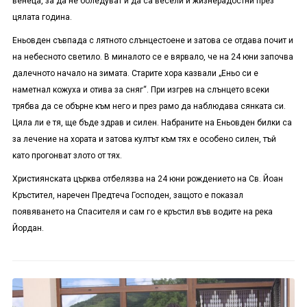
венеца, за да не боледуват и да са весели и жизнерадостни през
цялата година.
Еньовден съвпада с лятното слънцестоене и затова се отдава почит и
на небесното светило. В миналото се е вярвало, че на 24 юни започва
далечното начало на зимата. Старите хора казвали „Еньо си е
наметнал кожуха и отива за сняг“. При изгрев на слънцето всеки
трябва да се обърне към него и през рамо да наблюдава сянката си.
Цяла ли е тя, ще бъде здрав и силен. Набраните на Еньовден билки са
за лечение на хората и затова култът към тях е особено силен, тъй
като прогонват злото от тях.
Християнската църква отбелязва на 24 юни рождението на Св. Йоан
Кръстител, наречен Предтеча Господен, защото е показал
появяването на Спасителя и сам го е кръстил във водите на река
Йордан.