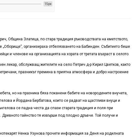
15px
трич, Община Златица, по стара традиция ръководствата на кметството,
е „Оборище”, организираха отбелязването на Бабинден. Събитието беше
йци и членове на организацията на хората от третата възраст в селото.
ен лекар, обслужващ жителите на село Петрич д-р Кирил Цветков, както
 петричани, празникът премина в приятна атмосфера и добро настроение
ебета, но на празника бяха поканени бабите на новородените внучета,
гелова и Йордана Бербатова, които се радват на щастливи внуци и
Ангелова се падна честа да спази старата традиция и поля при
. Древното тайнство тя извърши под плодно дръвче. Той получи и
иотекарят Ненка Узунова прочете информация за Деня на родилната