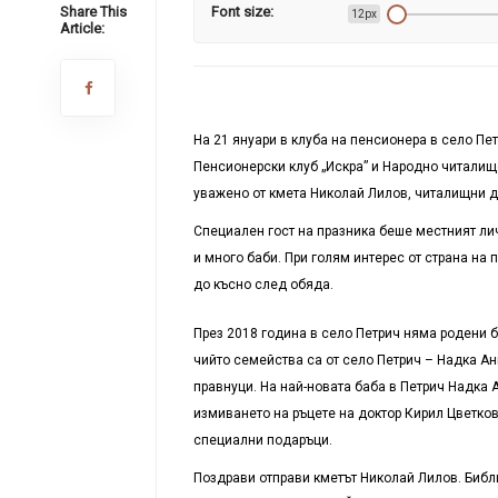
Share This
Font size:
12px
Article:
На 21 януари в клуба на пенсионера в село Пе
Пенсионерски клуб „Искра” и Народно читалищ
уважено от кмета Николай Лилов, читалищни де
Специален гост на празника беше местният лич
и много баби. При голям интерес от страна на
до късно след обяда.
През 2018 година в село Петрич няма родени б
чийто семейства са от село Петрич – Надка Ан
правнуци. На най-новата баба в Петрич Надка 
измиването на ръцете на доктор Кирил Цветков
специални подаръци.
Поздрави отправи кметът Николай Лилов. Библ