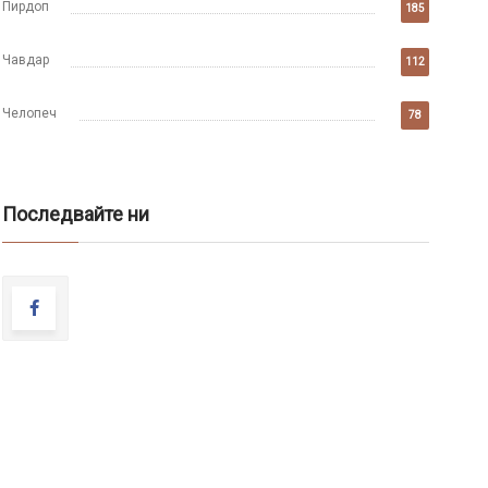
Пирдоп
185
Чавдар
112
Челопеч
78
Последвайте ни