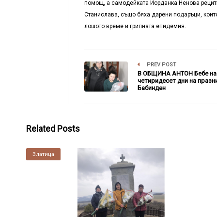
помощ, а самодейката Йорданка Ненова рецит
Станислава, също бяха дарени подаръци, които
лошото време и грипната епидемия.
PREV POST
В ОБЩИНА АНТОН Бебе на
четиридесет дни на празн
Бабинден
Related Posts
Златица