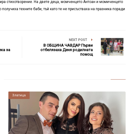
ира стихотворение. На двете деца, момченцето Антоан и момиченцето
 получиха техните баби, тъй като те не присъстваха на празника поради
NEXT POST
В ОБЩИНА ЧАВДАР Първи
ика за
отбелязаха Деня родилната
помощ
Златица