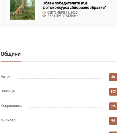
Обяви победителите във
фотоконкурса „Биоразнообразие“
СЕПТЕМВРИ 11, 2020
2 851 ПРЕГЛЕЖДАНИЯ
Общини
Антон
48
Златица
103
Копривщица
225
Мирково
96