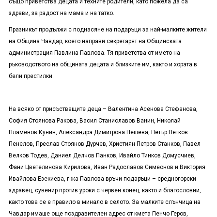
също приветства децата и техните родители, като пожела да са
здрави, за радост на мама и на татко.
Празникът продължи с поднасяне на подаръци за най-малките жители
на Община Чавдар, което направи секретарят на Общинската
администрация Павлина Павлова. Тя приветства от името на
ръководството на общината децата и близките им, както и хората в
бели престилки.
На всяко от присъстващите деца – Валентина Асенова Стефанова,
София Стоянова Ракова, Васил Станиславов Ванин, Николай
Пламенов Кунин, Александра Димитрова Нешева, Петър Петков
Пенелов, Преслав Стоянов Дурчев, Християн Петров Станков, Павел
Велков Тодев, Даниел Делчов Панков, Ивайло Тинков Домусчиев,
Фани Цветелинова Кирилова, Иван Радославов Симеонов и Виктория
Ивайлова Езекиева, г-жа Павлова връчи подаръци – средногорски
здравец, сувенир против уроки с червен конец, както и благословии,
както това се е правило в минало в селото. За малките слънчица на
Чавдар имаше още поздравителен адрес от кмета Пенчо Геров,