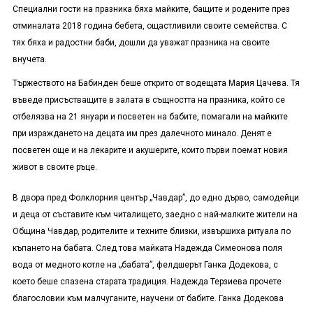
Специални гости на празника бяха майките, бащите и родените през
отминалата 2018 година бебета, ощастливили своите семейства. С
тях бяха и радостни баби, дошли да уважат празника на своите
внучета.
Тържеството на Бабинден беше открито от водещата Мария Цачева. Тя
въведе присъстващите в залата в същността на празника, който се
отбелязва на 21 януари и посветен на бабите, помагали на майките
при израждането на децата им през далечното минало. Денят е
посветен още и на лекарите и акушерите, които първи поемат новия
живот в своите ръце.
В двора пред Фолклорния център „Чавдар”, до едно дърво, самодейци
и деца от съставите към читалището, заедно с най-малките жители на
Община Чавдар, родителите и техните близки, извършиха ритуала по
къпането на бабата. След това майката Надежда Симеонова поля
вода от медното котле на „бабата”, фелдшерът Ганка Додекова, с
което беше спазена старата традиция. Надежда Терзиева прочете
благословии към малчуганите, научени от бабите. Ганка Додекова