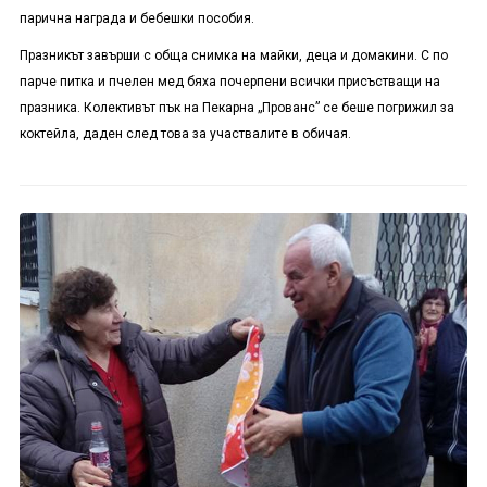
парична награда и бебешки пособия.
Празникът завърши с обща снимка на майки, деца и домакини. С по
парче питка и пчелен мед бяха почерпени всички присъстващи на
празника. Колективът пък на Пекарна „Прованс” се беше погрижил за
коктейла, даден след това за участвалите в обичая.