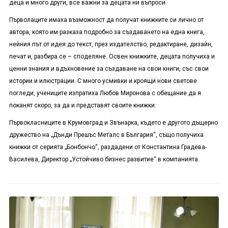
деца и много други, все важни за децата ни въпроси
.
Първолаците имаха възможност да получат книжките си лично от
автора, която им разказа подробно за създаването на една книга,
нейния път от идея до текст, през издателство, редактиране, дизайн,
печат и, разбира се – споделяне. Освен книжките, децата получиха и
ценни знания и вдъхновение за създаване на свои книги, със свои
истории и илюстрации. С много усмивки и кроящи нови светове
погледи, учениците изпратиха Любов Миронова с обещание да я
поканят скоро, за да и представят своите книжки.
Първокласниците в Крумовград и Звънарка, където е другото дъщерно
дружество на „Дънди Прешъс Металс в България“, също получиха
книжки от серията „Бонбончо“, раздадени от Константина Градева-
Василева, Директор „Устойчиво бизнес развитие“ в компанията.