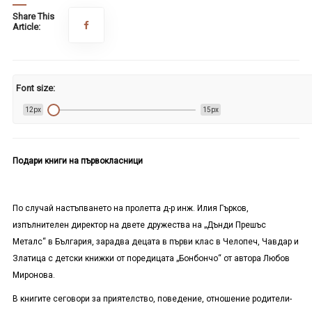
Share This
Article:
Font size:
12px
15px
Подари книги на първокласници
По случай настъпването на пролетта д-р инж. Илия Гърков,
изпълнителен директор на двете дружества на „Дънди Прешъс
Металс“ в България, зарадва децата в първи клас в Челопеч, Чавдар и
Златица с детски книжки от поредицата „Бонбончо“ от автора Любов
Миронова.
В книгите
се
говори за приятелство, поведение, отношение родители-