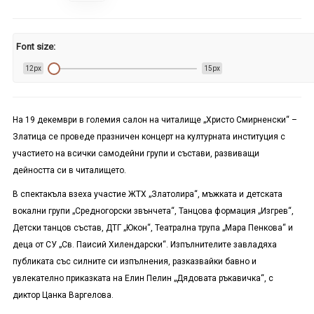
Font size:
12px
15px
На 19 декември в големия салон на читалище „Христо Смирненски“ –
Златица се проведе празничен концерт на културната институция с
участието на всички самодейни групи и състави, развиващи
дейността си в читалището.
В спектакъла взеха участие ЖТХ „Златолира“, мъжката и детската
вокални групи „Средногорски звънчета“, Танцова формация „Изгрев“,
Детски танцов състав, ДТГ „Юкон“, Театрална трупа „Мара Пенкова“ и
деца от СУ „Св. Паисий Хилендарски“. Изпълнителите завладяха
публиката със силните си изпълнения, разказвайки бавно и
увлекателно приказката на Елин Пелин „Дядовата ръкавичка“, с
диктор Цанка Варгелова.