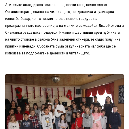
Зрителите аплодираха всяка песен, всеки танц, всяко слово.
Организаторите, екипът на читалището, представиха и кулинарна
изложба базар, която повдигна още повече градуса на
предпразничното настроение, а на малките самодейци Дядо Коледа и
Снежанка раздадоха подаръци. Имаше и щастливци сред публиката,
на чиито столове в салона бяха залепени стикери, те също получиха
приятни изненади. Събраната сума от кулинарната изложба ще се
използва за подпомагане дейности в читалището.