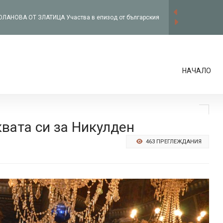
АНОВА ОТ ЗЛАТИЦА Участва в епизод от българския
ова телевизия
О ПЕТРИЧ С благотворителна кампания
НАЧАЛО
 баба Марта”
 ЗЛАТИЦА ИНЖ. СТОЯН ГЕНОВ: С екипа от общинската
рвим в правилната посока
О ПЕТРИЧ Поклон пред загиналите руски войни в село
вата си за Никулден
463 ПРЕГЛЕЖДАНИЯ