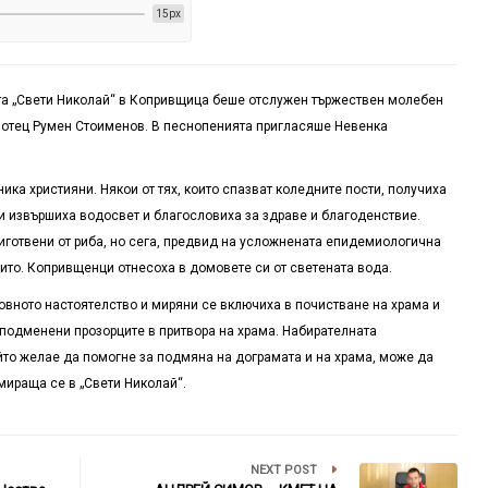
15px
та „Свети Николай“ в Копривщица беше отслужен тържествен молебен
 отец Румен Стоименов. В песнопенията пригласяше Невенка
ка християни. Някои от тях, които спазват коледните пости, получиха
 извършиха водосвет и благословиха за здраве и благоденствие.
иготвени от риба, но сега, предвид на усложнената епидемиологична
ито. Копривщенци отнесоха в домовете си от светената вода.
овното настоятелство и миряни се включиха в почистване на храма и
 подменени прозорците в притвора на храма. Набирателната
йто желае да помогне за подмяна на дограмата и на храма, може да
амираща се в „Свети Николай“.
NEXT POST