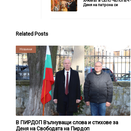
ХРАМЪТ В СЕЛО ЧЕЛОПЕЧ 
Деня на патрона си
Related Posts
Култура
Новини
В ПИРДОП Вълнуващи слова и стихове за
Деня на Свободата на Пирдоп