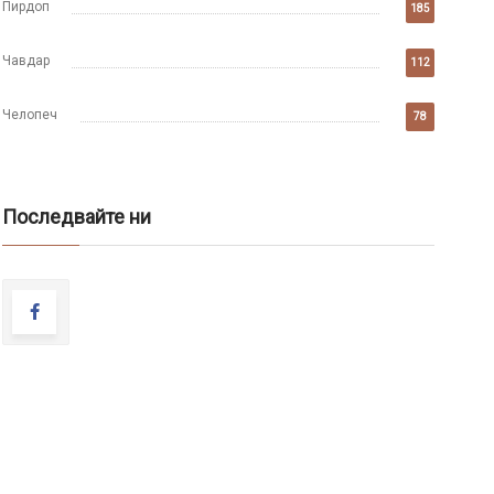
Пирдоп
185
Чавдар
112
Челопеч
78
Последвайте ни