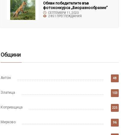
Обяви победителите във
фотоконкурса „Биоразнообразие“
СЕПТЕМВРИ 11, 2020
2 851 ПРЕГЛЕЖДАНИЯ
Общини
Антон
48
Златица
103
Копривщица
225
Мирково
96