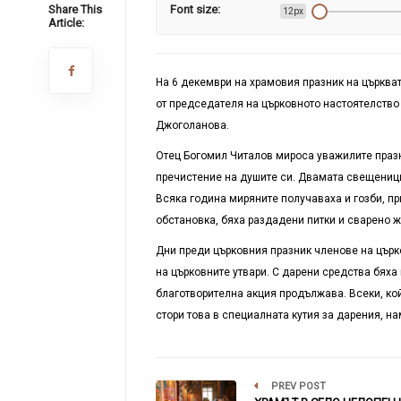
Share This
Font size:
12px
Article:
На 6 декември на храмовия празник на църква
от председателя на църковното настоятелство
Джоголанова.
Отец Богомил Читалов мироса уважилите празни
пречистение на душите си. Двамата свещеници
Всяка година миряните получаваха и гозби, пр
обстановка, бяха раздадени питки и сварено ж
Дни преди църковния празник членове на църк
на църковните утвари. С дарени средства бяха
благотворителна акция продължава. Всеки, ко
стори това в специалната кутия за дарения, н
PREV POST