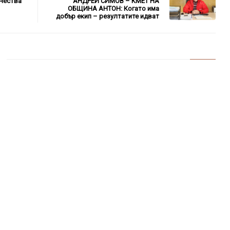
Чества
АНДРЕЙ СИМОВ – КМЕТ НА
ОБЩИНА АНТОН: Когато има
добър екип – резултатите идват