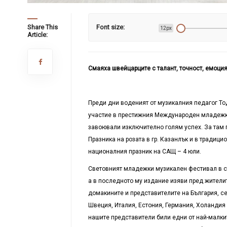
Share This
Font size:
12px
Article:
Смаяха швейцарците с талант, точност, емоци
Преди дни воденият от музикалния педагог Тод
участие в престижния Международен младежки
завоювали изключително голям успех. За там 
Празника на розата в гр. Казанлък и в традиц
националния празник на САЩ – 4 юли.
Световният младежки музикален фестивал в ст
а в последното му издание изяви пред жителите
домакините и представителите на България, се
Швеция, Италия, Естония, Германия, Холандия и
нашите представители били едни от най-малкит