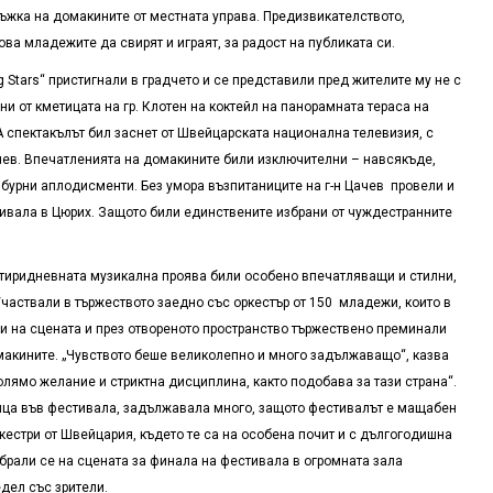
ръжка на домакините от местната управа. Предизвикателството,
това младежите да свирят и играят, за радост на публиката си.
 Stars“ пристигнали в градчето и се представили пред жителите му не с
ни от кметицата на гр. Клотен на
коктейл
на панорамната тераса на
 спектакълът бил заснет от Швейцарската национална телевизия, с
чев. Впечатленията на домакините били изключителни – навсякъде,
 бурни аплодисменти. Без умора възпитаниците на г-н Цачев провели и
тивала в Цюрих. Защото били единствените избрани от чуждестранните
етиридневната музикална проява били особено впечатляващи и стилни,
Участвали в тържеството заедно със оркестър от 150 младежи, които в
и на сцената и през отвореното пространство тържествено преминали
омакините. „Чувството беше великолепно и много задължаващо“, казва
голямо желание и стриктна дисциплина, както подобава за тази страна“.
тица във фестивала, задължавала много, защото фестивалът е мащабен
кестри от Швейцария, където те са на особена почит и с дългогодишна
брали се на сцената за финала на фестивала в огромната зала
дел със зрители.