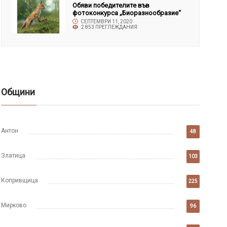
Обяви победителите във
фотоконкурса „Биоразнообразие“
СЕПТЕМВРИ 11, 2020
2 853 ПРЕГЛЕЖДАНИЯ
Общини
Антон
48
Златица
103
Копривщица
225
Мирково
96