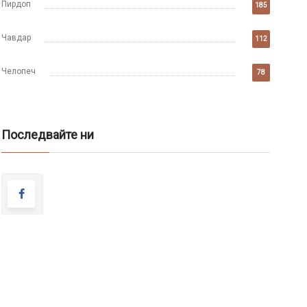
Пирдоп
185
Чавдар
112
Челопеч
78
Последвайте ни