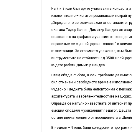
На 7 и 8 юли българите участвали в концерти и
изключително – когато преминавали покрай пу
„Определено се отличавахме от останалите гр
състава Тодор Цачев. Димитър Цандев отговаря
спазването на графика и участието в концертит
справихме се с „швейцарска точност“ с всичко
възпитаници. За огромното уважение, към бълг
инструментите на стойност над 3500 швейцарс
където работи Димитър Цандев.
След обяд в събота, 8 юли, трябвало да имат 
бил отменен и свободното време е използвано
чудесно. Гледката била неповторима с пейзаж
архитектурата и забележителностите на Цюрих,
Оправда се напълно известната от интернет про
емоция споделя музикалният педагог. Децата н
остане впечатлението от посещението в Швейц
В неделя – 9 юли, били конкурсните програми н