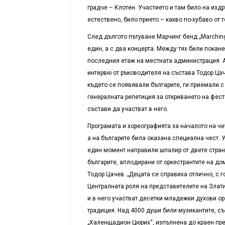
градче – Клотен. Участието и там било на изд
естествено, било прието – какво по-хубаво от 
След дългото пътуване Марчинг бенд „Marching
един, а с два концерта. Между тях били покане
последния етаж на местната администрация. А
интервю от ръководителя на състава Тодор Ца
където се появявали българите, ги приемали с
генералната репетиция за откриването на фес
състави да участват в него.
Програмата и хореографията за началото на ч
а на българите била оказана специална чест. 
един момент направили шпалир от двете стран
българите, аплодирани от оркестрантите на д
Тодор Цачев. „Децата се справиха отлично, с 
Централната роля на представителите на Зла
и в него участват десетки младежки духови ор
традиция. Над 4000 души били музикантите, съ
„Халенщадион Цюрих“, изпълнена до краен пре