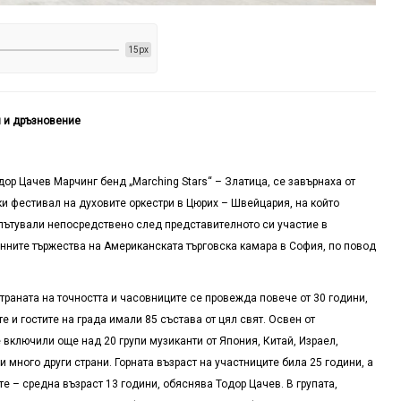
15px
я и дръзновение
ор Цачев Марчинг бенд „Marching Stars“ – Златица, се завърнаха от
 фестивал на духовите оркестри в Цюрих – Швейцария, на който
пътували непосредствено след представителното си участие в
ионните тържества на Американската търговска камара в София, по повод
раната на точността и часовниците се провежда повече от 30 години,
 и гостите на града имали 85 състава от цял свят. Освен от
 включили още над 20 групи музиканти от Япония, Китай, Израел,
 много други страни. Горната възраст на участниците била 25 години, а
е – средна възраст 13 години, обяснява Тодор Цачев. В групата,