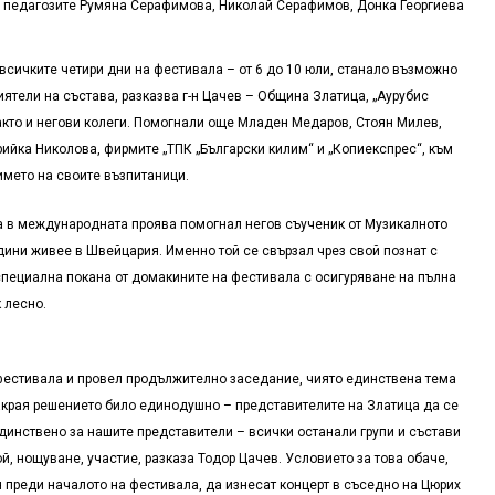
е педагозите Румяна Серафимова, Николай Серафимов, Донка Георгиева
всичките четири дни на фестивала – от 6 до 10 юли, станало възможно
иятели на състава, разказва г-н Цачев – Община Златица, „Аурубис
акто и негови колеги. Помогнали още Младен Медаров, Стоян Милев,
ийка Николова, фирмите „ТПК „Български килим“ и „Копиекспрес“, към
името на своите възпитаници.
ва в международната проява помогнал негов съученик от Музикалното
дини живее в Швейцария. Именно той се свързал чрез свой познат с
специална покана от домакините на фестивала с осигуряване на пълна
к лесно.
фестивала и провел продължително заседание, чиято единствена тема
Накрая решението било единодушно – представителите на Златица да се
 единствено за нашите представители – всички останали групи и състави
й, нощуване, участие, разказа Тодор Цачев. Условието за това обаче,
 преди началото на фестивала, да изнесат концерт в съседно на Цюрих