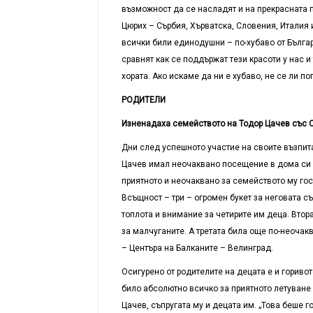
възможност да се насладят и на прекрасната п
Цюрих – Сърбия, Хърватска, Словения, Италия 
всички били единодушни – по-хубаво от Бълга
сравнят как се поддържат тези красоти у нас и 
хората. Ако искаме да ни е хубаво, не се ли по
РОДИТЕЛИ
Изненадаха семейството на Тодор Цачев със 
Дни след успешното участие на своите възпита
Цачев имал неочаквано посещение в дома си в 
приятното и неочаквано за семейството му гос
Всъщност – три – огромен букет за неговата съ
топлота и внимание за четирите им деца. Втор
за малчуганите. А третата била още по-неочак
– Центъра на Балканите – Велинград.
Осигурено от родителите на децата е и гориво
било абсолютно всичко за приятното летуване в
Цачев, съпругата му и децата им. „Това беше г