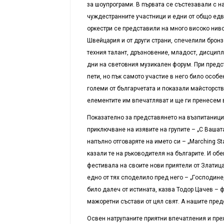
за шоупрограми. В първата се състезавали с на
чуждестранните участници и едни от общо едва
оркестри се представили на много високо ниво
Швейцария и от други страни, спечелили брон
техния талант, дръзновение, младост, дисцип
дни на световния музикален форум. При предс
пети, но пък самото участие в него било особ
големи от българчетата и показали майсторств
елементите им впечатляват и ще ги пренесем 
Показателно за представянето на възпитаници
приключване на изявите на групите – „С Ваша
напълно отговаряте на името си – „Marching St
казали те на ръководителя на българите. И об
фестивала на своите нови приятели от Златиц
едно от тях споделило пред него – „Гoсподине
било далеч от истината, казва Тодор Цачев –
мажоретни състави от цял свят. А нашите пред
Освен натрупаните приятни впечатления и пре