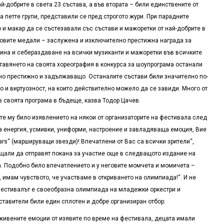
й-добрите в света 23 състава, а във втората – били единствените от
 петте групи, представили се пред строгото жури. При парадните
 и макар да се състезавали със състави и мажоретки от най-добрите в
зовите медали – заслужена и изключително престижна награда за
лина и себераздаване на всички музиканти и мажоретки във всичките
тавянето на своята хореография в конкурса за шоупрограма останали
ено престижно и задължаващо. Останалите състави били значително по-
о и виртуозност, на които действително можело да се завиди. Много от
в своята програма в бъдеще, казва Тодор Цачев.
те му било изявлението на някои от организаторите на фестивала след
та енергия, усмивки, униформи, настроение и завладяваща емоция, Вие
ars“ (маршируващи звезди)! Впечатлени от Вас са всички зрители“,
ещали да отправят покана за участие още в следващото издание на
а. Подобно било впечатлението и у неговите момчета и момичета –
, имам чувството, че участваме в откриването на олимпиада!“. И не
 фестивалът е своеобразна олимпиада на младежки оркестри и
ставители били един сплотен и добре организиран отбор.
живените емоции от изявите по време на фестивала, децата имали