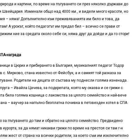
рирода и картини, по време на пътуването си през няколко държави до
и Швейцария. Изминали общо над 4000 км., и видели много красоти, но
рия – няма! Допълнително към преживяванията им било и това, да
там! А урокът, който педагогът им предал бил – всичко се прави от
грижим ние за средата около себе си, няма друг да дойде и да го стори!
СПА-награда
ници в Цюрих и прибирането в България, музикалният педагог Тодор
с. Мирково, стана известно от Фейсбук, а и самият той разказа за
туване. Родители на децата от състава му поднесли голяма изненада.
пруга – Ивайла Цачева, за подкрепата, която му оказва и се грижи с
ата била голяма кошница с лакомства за цялото семейство и най-вече
вана – ваучер за напълно безплатна почивка в петзвезден хотел в СПА
то за пътуването до там и обратно на цялото семейство. Предвидено
 курорта, за да нямат никакви грижи по време на престоя си там г-н
олям жест от страна на всички родители, за което съм им изключително