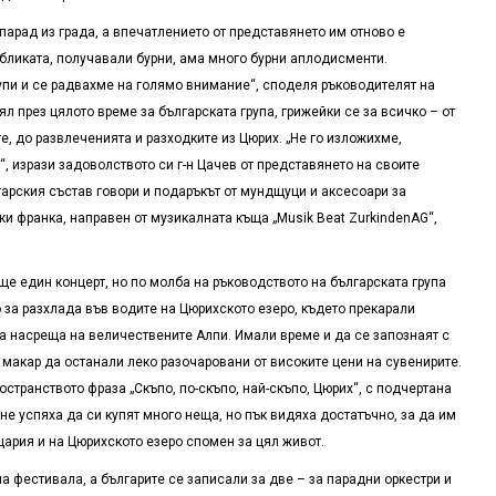
 парад из града, а впечатлението от представянето им отново е
бликата, получавали бурни, ама много бурни аплодисменти.
упи и се радвахме на голямо внимание“, споделя ръководителят на
л през цялото време за българската група, грижейки се за всичко – от
е, до развлеченията и разходките из Цюрих. „Не го изложихме,
“, изрази задоволството си г-н Цачев от представянето на своите
арския състав говори и подаръкът от мундщуци и аксесоари за
ки франка, направен от музикалната къща „
Musik Beat Zurkinden
AG
“,
още един концерт, но по молба на ръководството на българската група
 за разхлада във водите на Цюрихското езеро, където прекарали
а насреща на величествените Алпи. Имали време и да се запознаят с
 макар да останали леко разочаровани от високите цени на сувенирите.
странството фраза „Скъпо, по-скъпо, най-скъпо, Цюрих“, с подчертана
е успяха да си купят много неща, но пък видяха достатъчно, за да им
ария и на Цюрихското езеро спомен за цял живот.
а фестивала, а българите се записали за две – за парадни оркестри и