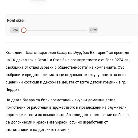
Font size:
12px
15px
Коледния
т
благотворителен базар
на „Аурубис България“ се проведе
на 16 декември в Стол 1 и Стол 3 на предприятието е събрал 3274 лв.,
съобщиха от отдел „Връзки с обществеността“ на компанията. Със
събраните средства фирмата ще подпомогне закупуването на нови
сценични костюми и декори за децата от трите детски градини в гр.
Пирдоп.
На двата базара са били представени вкусни домашни ястия,
приготвени от работещи в дружеството и предложени на служители,
партньори и гости на компанията. За коледното настроение на базара
са допринесли и красивите украси, сръчно изработени от
възпитаниците на детските градини.