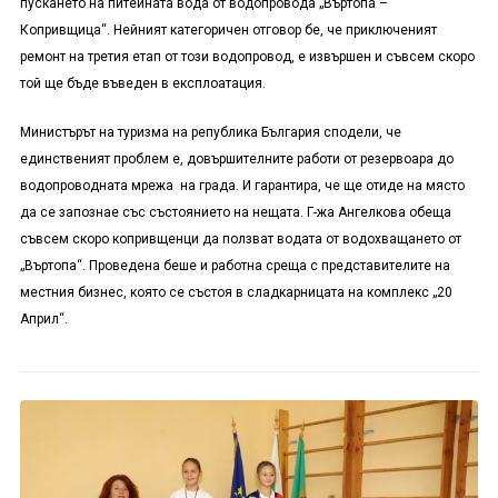
пускането на питейната вода от водопровода „Въртопа –
Копривщица“. Нейният категоричен отговор бе, че приключеният
ремонт на третия етап от този водопровод, е извършен и съвсем скоро
той ще бъде въведен в експлоатация.
Министърът на туризма на република България сподели, че
единственият проблем е, довършителните работи от резервоара до
водопроводната мрежа на града. И гарантира, че ще отиде на място
да се запознае със състоянието на нещата. Г-жа Ангелкова обеща
съвсем скоро копривщенци да ползват водата от водохващането от
„Въртопа“. Проведена беше и работна среща с представителите на
местния бизнес, която се състоя в сладкарницата на комплекс „20
Април“.