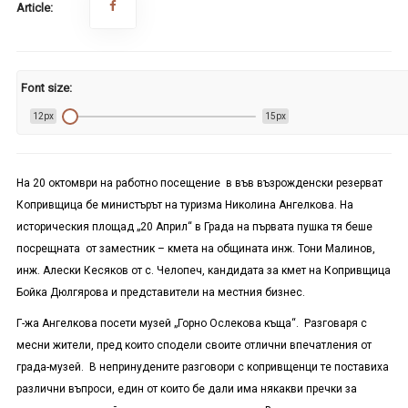
Article:
Font size:
12px
15px
На 20 октомври на работно посещение в във възрожденски резерват
Копривщица бе министърът на туризма Николина Ангелкова. На
историческия площад „20 Април“ в Града на първата пушка тя беше
посрещната от заместник – кмета на общината инж. Тони Малинов,
инж. Алески Кесяков от с. Челопеч, кандидата за кмет на Копривщица
Бойка Дюлгярова и представители на местния бизнес.
Г-жа Ангелкова посети музей „Горно Ослекова къща“. Разговаря с
месни жители, пред които сподели своите отлични впечатления от
града-музей. В непринудените разговори с копривщенци те поставиха
различни въпроси, един от които бе дали има някакви пречки за