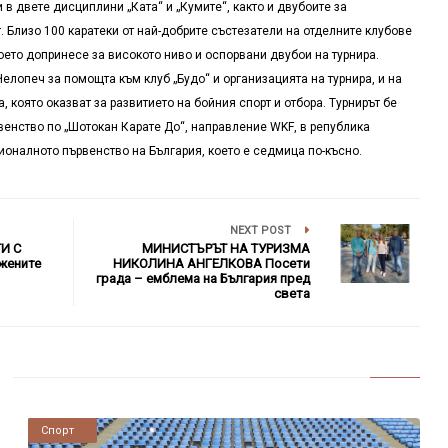
в двете дисциплини „Ката“ и „Кумите“, както и двубоите за
 Близо 100 каратеки от най-добрите състезатели на отделните клубове
което допринесе за високото ниво и оспорвани двубои на турнира.
лопеч за помощта към клуб „Будо“ и организацията на турнира, и на
 която оказват за развитието на бойния спорт и отбора. Турнирът бе
рвенство по „Шотокан Карате До“, направление
WKF
, в република
ионалното първенство на България, което е седмица по-късно.
NEXT POST
И С
МИНИСТЪРЪТ НА ТУРИЗМА
 жените
НИКОЛИНА АНГЕЛКОВА Посети
града – емблема на България пред
света
Новини
Спорт