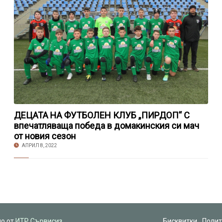
ДЕЦАТА НА ФУТБОЛЕН КЛУБ „ПИРДОП“ С
впечатляваща победа в домакинския си мач
от новия сезон
АПРИЛ 8, 2022
но от
ИТР Сървисиз
Бисквитки
Полит