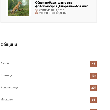
Обяви победителите във
фотоконкурса „Биоразнообразие“
СЕПТЕМВРИ 11, 2020
2 852 ПРЕГЛЕЖДАНИЯ
Общини
Антон
48
Златица
103
Копривщица
225
Мирково
96