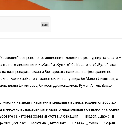
15px
„Хармония“ се проведе традиционният девети по ред турнир по карате –
 в двете дисциплини – „Ката“ и „Кумите“ бе Карате клуб „Будо“, със
а на надпреварата оказа и Българската национална федерация по
 съвет Божидар Начев. Главен съдия на турнира бе Милен Димитров, а
илов, Елена Димитрова, Симеон Дерменджиев, Румен Алтев, Влади
с участия на деца и каратеки в младшата възраст, родени от 2005 до
яд в няколко възрастови категории. В надпреварата се включиха, освен
лубовете за източни бойни изкуства „Френдшип“ – Пирдоп, „Дарис“ и
рново, „Компас“ – Монтана, „Петромакс“ – Плевен, „Ромин“ – София,