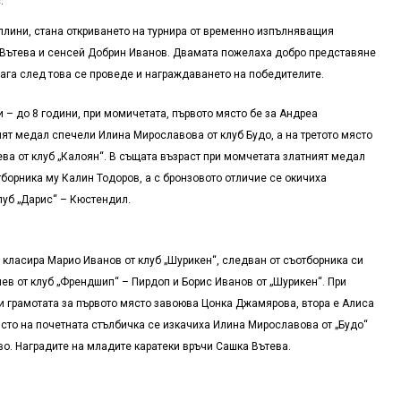
.
плини, стана откриването на турнира от временно изпълняващия
Вътева и сенсей Добрин Иванов. Двамата пожелаха добро представяне
нага след това се проведе и награждаването на победителите.
и – до 8 години, при момичетата, първото място бе за Андреа
ият медал спечели Илина Мирославова от клуб Будо, а на третото място
ва от клуб „Калоян“. В същата възраст при момчетата златният медал
тборника му Калин Тодоров, а с бронзовото отличие се окичиха
луб „Дарис“ – Кюстендил.
 класира Марио Иванов от клуб „Шурикен“, следван от съотборника си
иев от клуб „Френдшип“ – Пирдоп и Борис Иванов от „Шурикен“. При
и грамотата за първото място завоюва Цонка Джамярова, втора е Алиса
ясто на почетната стълбичка се изкачиха Илина Мирославова от „Будо“
во. Наградите на младите каратеки връчи Сашка Вътева.