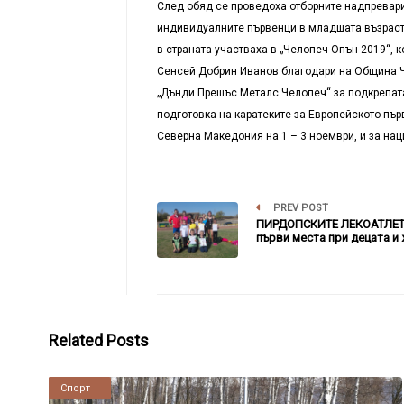
След обяд се проведоха отборните надпревари 
индивидуалните първенци в младшата възраст.
в страната участваха в „Челопеч Опън 2019“, 
Сенсей Добрин Иванов благодари на Община Че
„Дънди Прешъс Металс Челопеч“ за подкрепата,
подготовка на каратеките за Европейското пъ
Северна Македония на 1 – 3 ноември, и за нац
PREV POST
ПИРДОПСКИТЕ ЛЕКОАТЛЕТ
първи места при децата и
Related Posts
Новини
Спорт