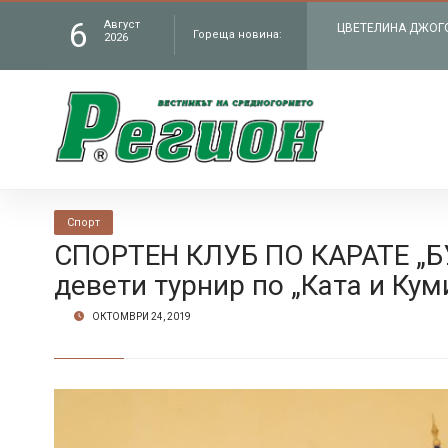
6
Август
Гореща новина:
ЧИТАЛИЩЕТО В СЕЛ
2026
„Работилницата на
КМЕТЪТ НА ОБЩИНА
администрация въ
В БУНТОВНОТО СЕЛ
Спорт
Петрич
ЦВЕТЕЛИНА ДЖОГОЛ
СПОРТЕН КЛУБ ПО КАРАТЕ „Б
девети турнир по „Ката и Кум
филм „Братя“ по Н
ОКТОМВРИ 24, 2019