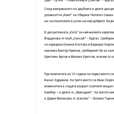
„Щит – ЦСКА“ – Нови Искър и „Сансай“ – Бургас
След изиграването на двубоите в двете дисци
длъжността „Кмет“ на Община Челопеч Сашка 
на състезателите и успех на най-добрите. Вед
В дисциплината „Ката“ за най-малките каратек
Йорданова от клуб „Сансай“ – Бургас. Сребърн
се наредиха Калина Костова и Варвара Георгие
завоюва Виктор Герянов, сребърният бе за съо
Християн Арсов и Михаил Христов, всички от к
При момчетата на 10 години на първо място се
Васил Здравков. На трето място са Иван Георг
момичетата в същата възраст златният медал 
Камбер – и двете от „Френдшип“. На третото м
и Дария Миланова от „Калоян“ – Велико Търно