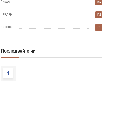
Пирдоп
185
Чавдар
112
Челопеч
78
Последвайте ни