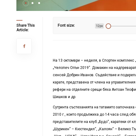
Share This
Font size:
12px
Article:
На 13 октомври – неделя, в Спортен комплекс 
„Челопеч Опън 2019“. Домакин на надпреварата
сенсей Добрин Иванов. Съдействие и подкреп
карате, представена от члена на управителния
рефери на отделните срещи бяха Антоан Теоф
Шишков и др.
Сутринта състезанията на татамито започнаха 
2010 г., които продължиха до 14 часа след об
представителите на клуб „Будо“, каратеки от к
„Шурикен“ – Кюстендил“, „Калоян“ – Велико Тъ