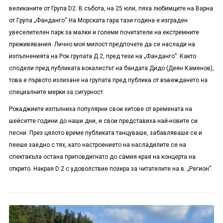
великаните от
Група
D2
. В
събота, на 25 юли
, пяха
любимците на Варна
от
Г
рупа
„
Фанданго
“
.
На Морската гара тази година е изграден
увеселителен парк за малки и големи почитатели на екстремните
преживявания. Лично моя милост предпочете да се наслади на
изпълненията на Рок групата Д 2, пред тези на „Фанданго”. Както
сподели пред публиката вокалистът на бандата Дидо (Деян Каменов),
това е първото излизане на групата пред публика от въвеждането на
специалните мерки за сигурност.
Рокаджиите изпълниха популярни свои хитове от времената на
шейсетте години до наши дни, и свои представиха най-новите си
песни. През цялото време публиката танцуваше, забавляваше се и
пееше заедно с тях, като настроението на насладилите се на
спектакъла остана приповдигнато до самия края на концерта на
открито. Накрая
D 2
с удоволствие позира за читателите на в. „Регион”.