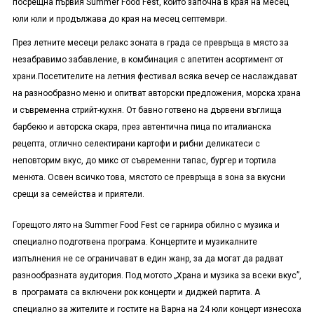
посрещ
н
а първия Summer Food Fest, който
започна в края на месец
юли
юли
и продължава
до края на
месец
септември.
През летните месеци релакс зоната
в града
се превръща в място за
незабравимо забавление
,
в комбинация с апетитен асортимент от
храни.
Посетителите на летния фестивал
всяка вечер се
насл
аждава
т
на разнообразно меню и опит
в
ат авторски предложения, морска храна
и съвременна стрийт-кухня. От бавно готвено на дървени въглища
барбекю и авторска скара, през автентична пица по италианска
рецепта, отлично селектирани картофи и рибни деликатеси с
неповторим вкус, до микс от съвременни тапас, бургер и тортила
менюта
. Освен всичко това,
мястото се превръща в зона за вкусни
срещи за семейства и приятели.
Горещото лято на Summer Food Fest се гарнира
обилно
с музика и
специално подготвена програма. Концертите и музикалните
изпълнения н
е
се огранича
ва
т в един жанр, за да
могат да
радват
разнообразната аудитория. Под мотото
„Храна и музика за всеки вкус”,
в програмата са включени
рок концерти
и
диджей партита
.
А
специално за жителите и гостите на Варна на 24 юли концерт
изнесоха