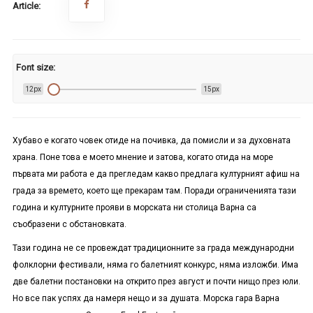
Article:
Font size:
12px
15px
Хубаво е когато човек отиде на почивка, да помисли и за духовната
храна. Поне това е моето мнение и затова, когато отида на море
първата ми работа е да прегледам какво предлага културният афиш на
града за времето, което ще прекарам там. Поради ограниченията тази
година и културните прояви в морската ни столица Варна са
съобразени с обстановката.
Тази година не се провеждат традиционните за града международни
фолклорни фестивали, няма го балетният конкурс, няма изложби. Има
две балетни постановки на открито през август и почти нищо през юли.
Но все пак успях да намеря нещо и за душата.
Морска гара Варна