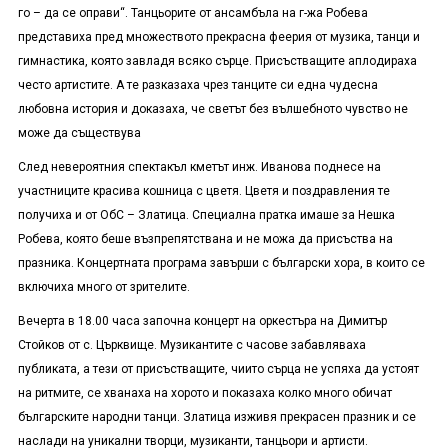
го – да се оправи“. Танцьорите от ансамбъла на г-жа Робева
представиха пред множеството прекрасна феерия от музика, танци и
гимнастика, която завладя всяко сърце. Присъстващите аплодираха
често артистите. А те разказаха чрез танците си една чудесна
любовна история и доказаха, че светът без вълшебното чувство не
може да съществува
След невероятния спектакъл кметът инж. Иванова поднесе на
участниците красива кошница с цветя. Цветя и поздравления те
получиха и от ОбС – Златица. Специална пратка имаше за Нешка
Робева, която беше възпрепятствана и не можа да присъства на
празника. Концертната програма завърши с български хора, в които се
включиха много от зрителите.
Вечерта в 18.00 часа започна концерт на оркестъра на Димитър
Стойков от с. Църквище. Музикантите с часове забавляваха
публиката, а тези от присъстващите, чиито сърца не успяха да устоят
на ритмите, се хванаха на хорото и показаха колко много обичат
българските народни танци. Златица изживя прекрасен празник и се
наслади на уникални творци, музиканти, танцьори и артисти.