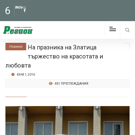
6
Август
2026
На празника на Златица
Новини
тържество на красотата и
любовта
ЮНИ 1, 2016
451 ПРЕГЛЕЖДАНИЯ