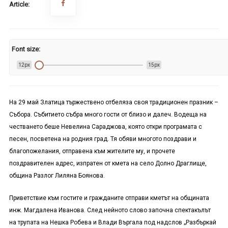
Article:
Font size:
12px
15px
На 29 май Златица тържествено отбеляза своя традиционен празник –
Събора. Събитието събра много гости от близо и далеч. Водеща на
честването беше Невелина Сараджова, която откри програмата с
песен, посветена на родния град. Тя обяви многото поздрави и
благопожелания, отправена към жителите му, и прочете
поздравителен адрес, изпратен от кмета на село Долно Драглище,
община Разлог Лиляна Боянова.
Приветствие към гостите и гражданите отправи кметът на общината
инж. Магдалена Иванова. След нейното слово започна спектакълът
на трупата на Нешка Робева и Влади Въргала под надслов „Разбъркай