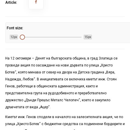
Article:
Font size:
12px
15px
На 12 октомври – Денят на българската община, в град Златица се
проведе акция по засаждане на нови дървета по улица „Христо
Ботев“, която минава от север на двора на Детска градина „Вяра,
Надежда, Любов“. В инициативата се включиха кметът инж. Стоян
Генов, работещи в общинската администрация, както и
представителна група на рудодобивното и преработвателно
дружество „Дънди Прешъс Металс Челопеч“, което е закупило
дръвчетата от вида „Ацер“.
Кметът инж. Генов сподели в началото на залесителната акция, че по
улица „Христо Ботев“ с бюджетни средства са подменени бордюрите и