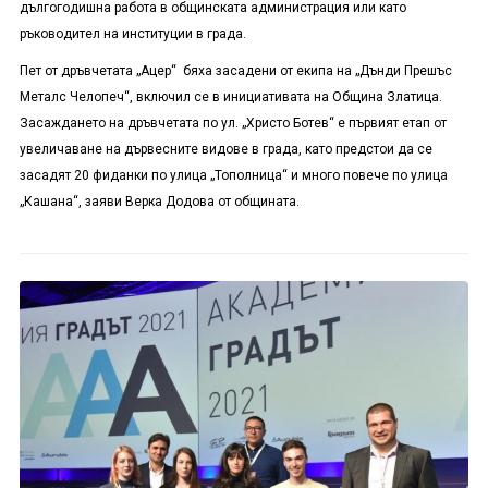
дългогодишна работа в общинската администрация или като
ръководител на институции в града.
Пет от дръвчетата „Ацер“ бяха засадени от екипа на „Дънди Прешъс
Металс Челопеч“, включил се в инициативата на Община Златица.
Засаждането на дръвчетата по ул. „Христо Ботев“ е първият етап от
увеличаване на дървесните видове в града, като предстои да се
засадят 20 фиданки по улица „Тополница“ и много повече по улица
„Кашана“, заяви Верка Додова от общината.