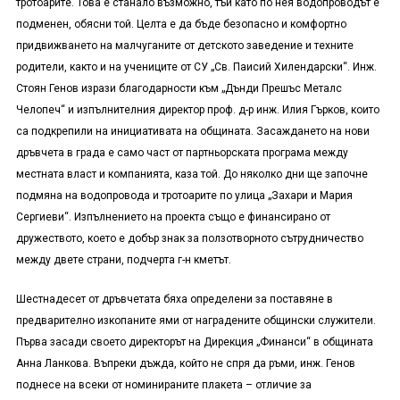
тротоарите. Това е станало възможно, тъй като по нея водопроводът е
подменен, обясни той. Целта е да бъде безопасно и комфортно
придвижването на малчуганите от детското заведение и техните
родители, както и на учениците от СУ „Св. Паисий Хилендарски“. Инж.
Стоян Генов изрази благодарности към „Дънди Прешъс Металс
Челопеч“ и изпълнителния директор проф. д-р инж. Илия Гърков, които
са подкрепили на инициативата на общината. Засаждането на нови
дръвчета в града е само част от партньорската програма между
местната власт и компанията, каза той. До няколко дни ще започне
подмяна на водопровода и тротоарите по улица „Захари и Мария
Сергиеви“. Изпълнението на проекта също е финансирано от
дружеството, което е добър знак за ползотворното сътрудничество
между двете страни, подчерта г-н кметът.
Шестнадесет от дръвчетата бяха определени за поставяне в
предварително изкопаните ями от наградените общински служители.
Първа засади своето директорът на Дирекция „Финанси“ в общината
Анна Ланкова. Въпреки дъжда, който не спря да ръми, инж. Генов
поднесе на всеки от номинираните плакета – отличие за