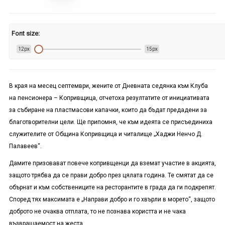
Font size:
12px
15px
В края на месец септември, жените от Дневната седянка към Клуба
на пенсионера – Копривщица, отчетоха резултатите от инициативата
за събиране на пластмасови капачки, които да бъдат предадени за
благотворителни цели. Ще припомня, че към идеята се присъединиха
служителите от Община Копривщица и читалище „Хаджи Ненчо Д.
Палавеев“.
Дамите призовават повече копривщенци да вземат участие в акцията,
защото трябва да се прави добро през цялата година. Те смятат да се
обърнат и към собствениците на ресторантите в града да ги подкрепят.
Според тях максимата е „Направи добро и го хвърли в морето“, защото
доброто не очаква отплата, то не познава користта и не чака
възвращаемост на жеста.