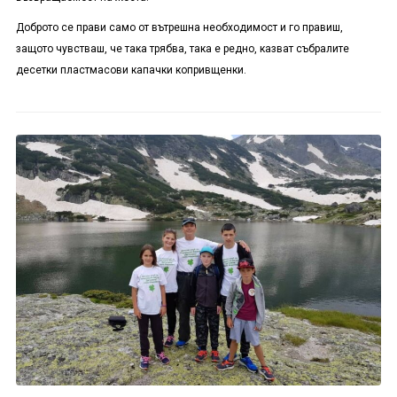
Доброто се прави само от вътрешна необходимост и го правиш,
защото чувстваш, че така трябва, така е редно, казват събралите
десетки пластмасови капачки копривщенки.