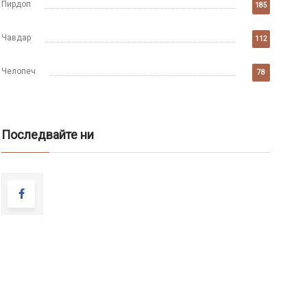
Пирдоп
185
Чавдар
112
Челопеч
78
Последвайте ни