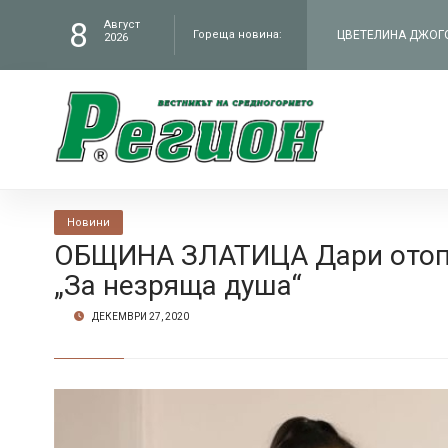
ЦВЕТЕЛИНА ДЖОГОЛ
8
Август
Гореща новина:
2026
филм „Братя“ по Н
ЧИТАЛИЩЕТО В СЕЛ
„Работилницата на
КМЕТЪТ НА ОБЩИНА
Новини
администрация въ
В БУНТОВНОТО СЕЛ
ОБЩИНА ЗЛАТИЦА Дари отопл
„За незряща душа“
Петрич
ДЕКЕМВРИ 27, 2020