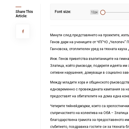
Share This
Font size:
12px
Article:
Минути след представянето на проектите, изпъ
Генов дари на учениците от ЧПГЧО „Челопеч“ 
Ганчовска, отоплителен уред за тяхната кауза 
Инж. Генов приветства възпитаниците на гимна
Златица, който ръководи, подкрепя идеята им з
сетивни нарушения, домуващи в социално заве
Между младите хора и общинското ръководство
едновременно с провежданата кампания за на
предоставят на обитателите на дома една кон
Четирите тийнейджърки, които са зрелостнички
съпричастието на колектива на ОбА – Златица 
благодарствена грамота за предоставеното им
събитието, поздравиха гостите си за тяхната