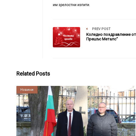
им зрелостни изпити.
PREV POST
Коледно поздравление от
Прешъс Металс“
Related Posts
Култура
Новини