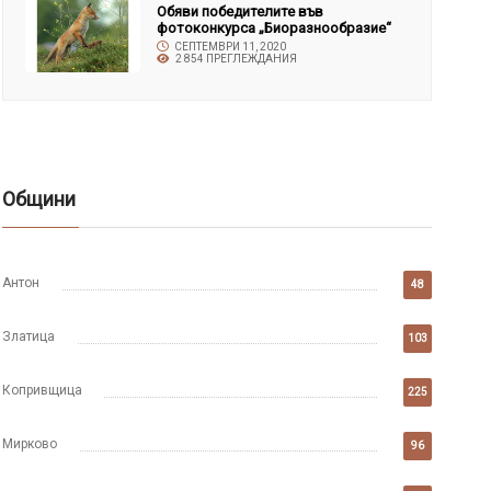
Обяви победителите във
фотоконкурса „Биоразнообразие“
СЕПТЕМВРИ 11, 2020
2 854 ПРЕГЛЕЖДАНИЯ
Общини
Антон
48
Златица
103
Копривщица
225
Мирково
96