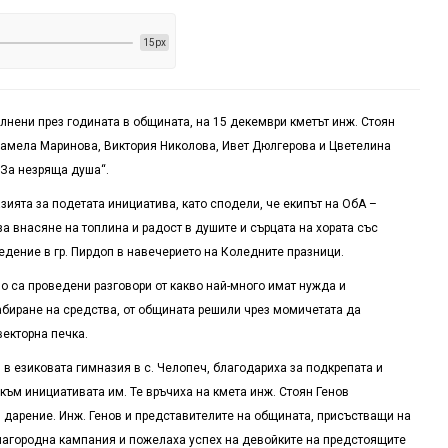
15px
лнени през годината в общината, на 15 декември кметът инж. Стоян
Памела Маринова, Виктория Николова, Ивет Дюлгерова и Цветелина
„За незряща душа“.
зията за подетата инициатива, като сподели, че екипът на ОбА –
а внасяне на топлина и радост в душите и сърцата на хората със
дение в гр. Пирдоп в навечерието на Коледните празници.
 са проведени разговори от какво най-много имат нужда и
биране на средства, от общината решили чрез момичетата да
векторна печка.
 в езиковата гимназия в с. Челопеч, благодариха за подкрепата и
към инициативата им. Те връчиха на кмета инж. Стоян Генов
 дарение. Инж. Генов и представителите на общината, присъстващи на
 благородна кампания и пожелаха успех на девойките на предстоящите