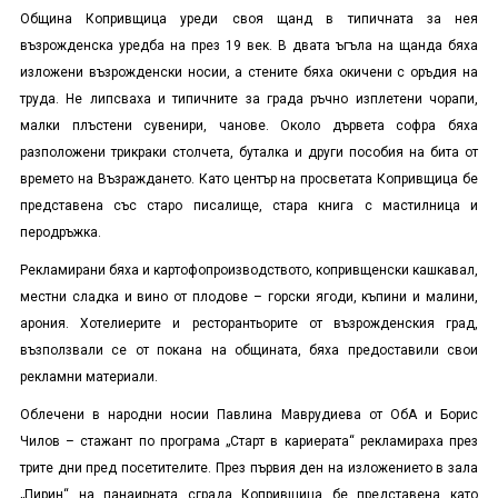
Община Копривщица уреди своя щанд в типичната за нея
възрожденска уредба на през 19 век. В двата ъгъла на щанда бяха
изложени възрожденски носии, а стените бяха окичени с оръдия на
труда. Не липсваха и типичните за града ръчно изплетени чорапи,
малки плъстени сувенири, чанове. Около дървета софра бяха
разположени трикраки столчета, буталка и други пособия на бита от
времето на Възраждането. Като център на просветата Копривщица бе
представена със старо писалище, стара книга с мастилница и
перодръжка.
Рекламирани бяха и картофопроизводството, копривщенски кашкавал,
местни сладка и вино от плодове – горски ягоди, къпини и малини,
арония. Хотелиерите и ресторантьорите от възрожденския град,
възползвали се от покана на общината, бяха предоставили свои
рекламни материали.
Облечени в народни носии Павлина Маврудиева от ОбА и Борис
Чилов – стажант по програма „Старт в кариерата“ рекламираха през
трите дни пред посетителите. През първия ден на изложението в зала
„Пирин“ на панаирната сграда Копривщица бе представена като