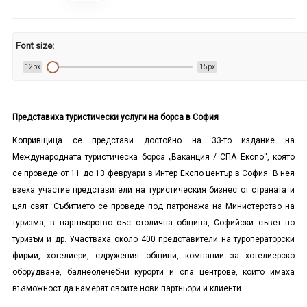
Font size:
12px
15px
Представиха туристически услуги на борса в София
Копривщица се представи достойно на 33-то издание на
Международната туристическа борса „Ваканция / СПА Експо“, която
се проведе от 11 до 13 февруари в Интер Експо център в София. В нея
взеха участие представители на туристическия бизнес от страната и
цял свят. Събитието се проведе под патронажа на Министерство на
туризма, в партньорство със столична община, Софийски съвет по
туризъм и др. Участваха около 400 представители на туроператорски
фирми, хотелиери, сдружения общини, компании за хотелиерско
оборудване, балнеолечебни курорти и спа центрове, които имаха
възможност да намерят своите нови партньори и клиенти.