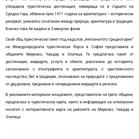
утвърдена туристическа дестинация, намираща се в сърцето на
Средна гора, обявена през 1971 година за архитектурно – исторически
резерват, уникално съчетание между природа, архитектура и традиции.
Всичко това бе видяно в 3-минутен филм.
Свой общ туристически пакет под надслов „Непознатото Средногорие“
на Международната туристическа борса в София представиха и
общините Мирково, Чавдар и Златица. Те предлагаха пакет от
дестинации, маршрути, услуги и обекти, докосване до историята,
запознаване с етнографията и архитектурата, с християнското
наследство, бит и традиции, опознаване на природата с предложение
от двудневни, тридневни и четиридневни маршрути в региона.
В рекламните материали младежите, представители на трите общини,
предлагаха и туристическа карта, както и информация на електронен
носител с интерактивната карта на районите на Мирково, Чавдар и
Златица.