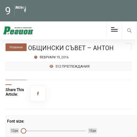
9
Август
2026
ОБЩИНСКИ СЪВЕТ – АНТОН
Новини
ФЕВРУАРИ 19, 2016
512 ПРЕГЛЕЖДАНИЯ
Share This
Article:
Font size:
12px
15px