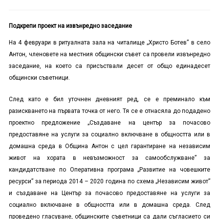
Подкрепи проект на извънредно заседание
На 4 февруари в ритуалната зала на читалище „Христо Ботев” в село
Антон, членовете на местния общински съвет са провели извънредно
заседание, на което са присъствали десет от общо единадесет
общински съветници.
След като е бил уточнен дневният ред, се е преминало към
разискването на първата точка от него. Тя се е отнасяла до подадено
проектно предложение „Създаване на център за почасово
предоставяне на услуги за социално включване в общността или в
домашна среда в Община Антон с цел гарантиране на независим
живот на хората в невъзможност за самообслужване” за
кандидатстване по Оперативна програма „Развитие на човешките
ресурси” за периода 2014 – 2020 година по схема „Независим живот”
и създаване на Център за почасово предоставяне на услуги за
социално включване в общността или в домашна среда. След
проведено гласуване, общинските съветници са дали съгласието си