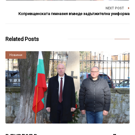
NEXT POST
Копривщенската гимназия въведе задължителна униформа
Related Posts
Култура
Новини