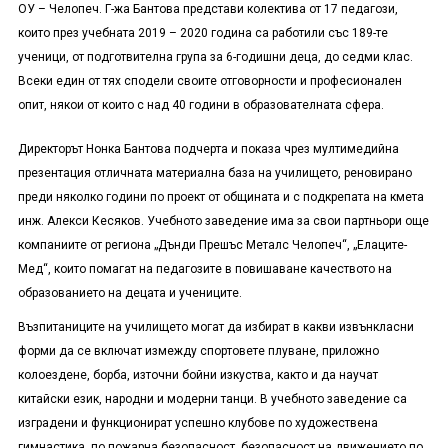
ОУ – Челопеч. Г-жа Бантова представи колектива от 17 педагози,
които през учебната 2019 – 2020 година са работили със 189-те
ученици, от подготвителна група за 6-годишни деца, до седми клас.
Всеки един от тях сподели своите отговорности и професионален
опит, някои от които с над 40 години в образователната сфера.
Директорът Нонка Бантова подчерта и показа чрез мултимедийна
презентация отличната материална база на училището, реновирано
преди няколко години по проект от общината и с подкрепата на кмета
инж. Алекси Кесяков. Учебното заведение има за свои партньори още
компаниите от региона „Дънди Прешъс Металс Челопеч“, „Елаците-
Мед“, които помагат на педагозите в повишаване качеството на
образованието на децата и учениците.
Възпитаниците на училището могат да избират в какви извънкласни
форми да се включат измежду спортовете плуване, приложно
колоездене, борба, източни бойни изкуства, както и да научат
китайски език, народни и модерни танци. В учебното заведение са
изградени и функционират успешно клубове по художествена
гимнастика, по пожарна безопасност, безопасност на движението по