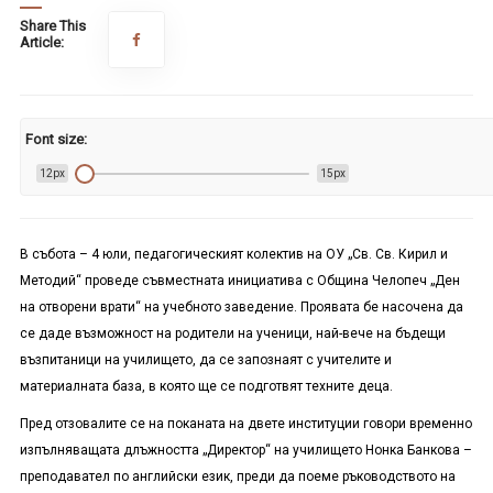
Share This
Article:
Font size:
12px
15px
В събота – 4 юли, педагогическият колектив на ОУ „Св. Св. Кирил и
Методий“ проведе съвместната инициатива с Община Челопеч „Ден
на отворени врати“ на учебното заведение. Проявата бе насочена да
се даде възможност на родители на ученици, най-вече на бъдещи
възпитаници на училището, да се запознаят с учителите и
материалната база, в която ще се подготвят техните деца.
Пред отзовалите се на поканата на двете институции говори временно
изпълняващата длъжността „Директор“ на училището Нонка Банкова –
преподавател по английски език, преди да поеме ръководството на