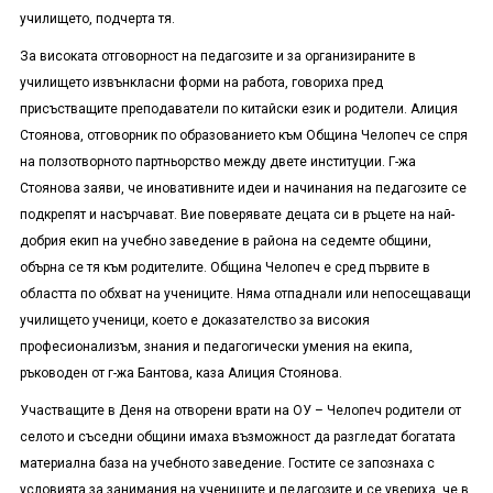
училището, подчерта тя.
За високата отговорност на педагозите и за организираните в
училището извънкласни форми на работа, говориха пред
присъстващите преподаватели по китайски език и родители. Алиция
Стоянова, отговорник по образованието към Община Челопеч се спря
на ползотворното партньорство между двете институции. Г-жа
Стоянова заяви, че иновативните идеи и начинания на педагозите се
подкрепят и насърчават. Вие поверявате децата си в ръцете на най-
добрия екип на учебно заведение в района на седемте общини,
обърна се тя към родителите. Община Челопеч е сред първите в
областта по обхват на учениците. Няма отпаднали или непосещаващи
училището ученици, което е доказателство за високия
професионализъм, знания и педагогически умения на екипа,
ръководен от г-жа Бантова, каза Алиция Стоянова.
Участващите в Деня на отворени врати на ОУ – Челопеч родители от
селото и съседни общини имаха възможност да разгледат богатата
материална база на учебното заведение. Гостите се запознаха с
условията за занимания на учениците и педагозите и се увериха, че в