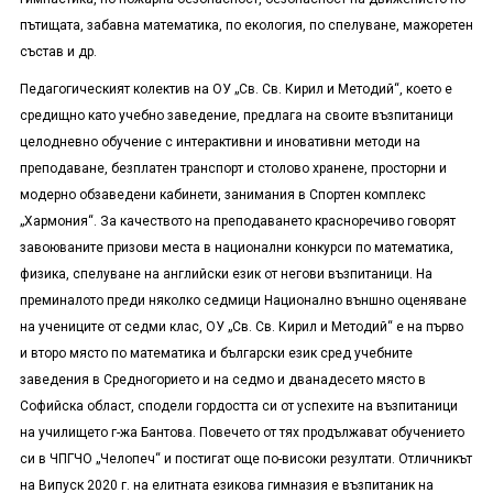
пътищата, забавна математика, по екология, по спелуване, мажоретен
състав и др.
Педагогическият колектив на ОУ „Св. Св. Кирил и Методий“, което е
средищно като учебно заведение, предлага на своите възпитаници
целодневно обучение с интерактивни и иновативни методи на
преподаване, безплатен транспорт и столово хранене, просторни и
модерно обзаведени кабинети, занимания в Спортен комплекс
„Хармония“. За качеството на преподаването красноречиво говорят
завоюваните призови места в национални конкурси по математика,
физика, спелуване на английски език от негови възпитаници. На
преминалото преди няколко седмици Национално външно оценяване
на учениците от седми клас, ОУ „Св. Св. Кирил и Методий“ е на първо
и второ място по математика и български език сред учебните
заведения в Средногорието и на седмо и дванадесето място в
Софийска област, сподели гордостта си от успехите на възпитаници
на училището г-жа Бантова. Повечето от тях продължават обучението
си в ЧПГЧО „Челопеч“ и постигат още по-високи резултати. Отличникът
на Випуск 2020 г. на елитната езикова гимназия е възпитаник на