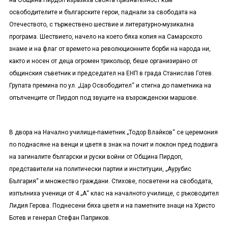
на Община Пирдоп изразиха своята признателност към
освободителите и българските герои, паднали за свободата на
Отечеството, с тържествено шествие и литературно-музикална
програма. Шествието, начело на което бяха копия на Самарското
знаме и на флаг от времето на революционните борби на народа ни,
както и носен от деца огромен трикольор, беше организирано от
общинския съветник и председател на ЕНП в града Станислав Готев.
Групата премина по ул. „Цар Освободител“ и стигна до паметника на
опълченците от Пирдоп под звуците на възрожденски маршове.
В двора на Начално училище-паметник „Тодор Влайков“ се церемония
по поднасяне на венци и цветя в знак на почит и поклон пред подвига
на загиналите български и руски войни от Община Пирдоп,
представители на политически партии и институции, „Аурубис
България“ и множество граждани. Стихове, посветени на свободата,
изпълниха ученици от 4 „А“ клас на началното училище, с ръководител
Лидия Герова. Поднесени бяха цветя и на паметните знаци на Христо
Ботев и генерал Стефан Паприков.