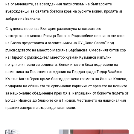
на опълченците, за всеотдайния патриотизъм на българските
възрожденци, за святата братска кръв на руските войни, пролята из
дебрите на Балкана.
С чудесна песен за България развълнува множеството
четвъртокласничката Росица Панова. Родолюбиви песни по стихове
на Вазов представиха и възпитанички на СУ „Саво Савов“ под
ръководството на маестро Марияна Върбанова. Смесеният битов хор
на Пирдоп с ръководител маестро Кузман Кузманов изпълни
популярни песни за родината. Венци и цветя бяха поднесени на
паметника на Почетния гражданин на Пирдоп града Тодор Влайков.
Кметът Ангел Геров връчи благодарствена грамота на Иванка Колева,
подарила на общината 26 оригинални картички от времето на войните
за национално обединение през ХХ в, изпращани от бойните полета от
Богдан Иванов до близките си в Пирдоп. Честването на националния
празник завърши с възрожденски песни.