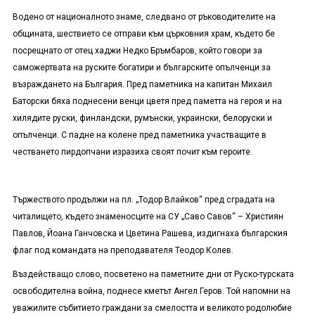
Водено от националното знаме, следвано от ръководителите на
общината, шествието се отправи към църковния храм, където бе
посрещнато от отец хаджи Недко Бръмбаров, който говори за
саможертвата на руските богатири и българските опълченци за
възраждането на България. Пред паметника на капитан Михаил
Баторски бяха поднесени венци цветя пред паметта на героя и на
хилядите руски, финландски, румънски, украински, белоруски и
опълченци. С падне на колене пред паметника участващите в
честването пирдопчани изразиха своят почит към героите.
Тържеството продължи на пл. „Тодор Влайков“ пред сградата на
читалището, където знаменосците на СУ „Саво Савов“ – Християн
Павлов, Йоана Ганчовска и Цветина Рашева, издигнаха българския
флаг под командата на преподавателя Теодор Колев.
Въздействащо слово, посветено на паметните дни от Руско-турската
освободителна война, поднесе кметът Ангел Геров. Той напомни на
уважилите събитието граждани за смелостта и великото родолюбие