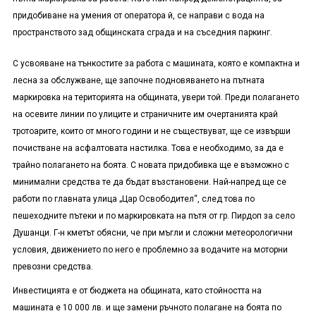
придобиване на умения от оператора й, се направи с вода на
пространството зад общинската сграда и на съседния паркинг.
С усвояване на тънкостите за работа с машината, която е компактна и
лесна за обслужване, ще започне подновяването на пътната
маркировка на територията на общината, увери той. Преди полагането
на осевите линии по улиците и страничните им очертанията край
тротоарите, които от много години и не съществуват, ще се извърши
почистване на асфалтовата настилка. Това е необходимо, за да е
трайно полагането на боята. С новата придобивка ще е възможно с
минимални средства те да бъдат възстановени. Най-напред ще се
работи по главната улица „Цар Освободител“, след това по
пешеходните пътеки и по маркировката на пътя от гр. Пирдоп за село
Душанци. Г-н кметът обясни, че при мъгли и сложни метеорологични
условия, движението по него е проблемно за водачите на моторни
превозни средства.
Инвестицията е от бюджета на общината, като стойността на
машината е 10 000 лв. и ще замени ръчното полагане на боята по