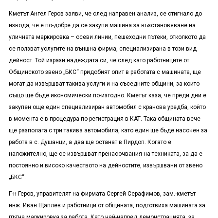
Кметът Ангел Геров заяви, че след направен анализ, се стигнало до
извода, че е по-добре да се закупи машина за възстановяване на
уличната маркировка – осеви линии, пешеходни пътеки, отколкото да
се ползват услугите на външна фирма, специализирана в този вид
дейност. Той изрази надеждата си, че след като работниците от
Общинското звено „БКС“ придобият опит в работата с машината, ще
могат да извършват такива услуги и на съседните общини, за които
също ще бъде икономически по-изгодно. Кметът каза, че преди дни е
закупен още един специализиран автомобил с кранова уредба, който
в момента е в процедура по регистрация в КАТ. Така общината вече
ще разполага с три такива автомобила, като един ще бъде насочен за
работа в с. Душанци, а два ще останат в Пирдоп. Когато е
наложително, ще се извършват пренасочвания на техниката, за да е
постоянно и високо качеството на дейностите, извършвани от звено
„БКС“.
Г-н Геров, управителят на фирмата Сергей Серафимов, зам.-кметът
инж. Иван Щаплев и работници от общината, подготвиха машината за
пътна маркировка за работа. Като най-напред демонстрацията, за