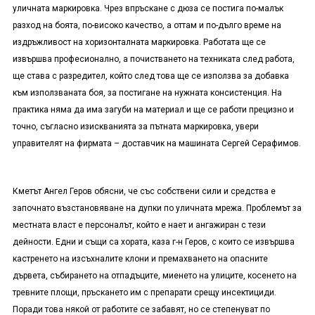
уличната маркировка. Чрез впръскане с дюза се постига по-малък
разход на боята, по-високо качество, а оттам и по-дълго време на
издръжливост на хоризонталната маркировка. Работата ще се
извършва професионално, а почистването на техниката след работа,
ще става с разредител, който след това ще се използва за добавка
към използваната боя, за постигане на нужната консистенция. На
практика няма да има загуби на материал и ще се работи прецизно и
точно, съгласно изискванията за пътната маркировка, увери
управителят на фирмата – доставчик на машината Сергей Серафимов.
Кметът Ангел Геров обясни, че със собствени сили и средства е
започнато възстановяване на дупки по уличната мрежа. Проблемът за
местната власт е персоналът, който е нает и ангажиран с тези
дейности. Едни и същи са хората, каза г-н Геров, с които се извършва
кастренето на изсъхналите клони и премахването на опасните
дървета, събирането на отпадъците, миенето на улиците, косенето на
тревните площи, пръскането им с препарати срещу инсектициди.
Поради това някой от работите се забавят, но се степенуват по