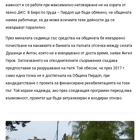
важност и се работи при максимално натоварване не на хората от
звено „БКС. В Бюро по труда – Пирдоп ще бъде обявено, че общината
наема работници, за да може всичките тези дейности да се
извършват паралелно.
През миналата седмица със средства на общината бе извършено
почистване на канавките и банкета на пътната отсечка между селата
Душанци и Антон, което не е извършвано от доста време, заяви Ангел
Геров. Затлачването на отводнителните съоръжения създава
предпоставки за разрушаване на пътя. Той обясни, че през 2017 г.
само една точка не е достигнала на Община Пирдоп, при
кандидатстване с проекта за финансиране рехабилитацията на този
път. Той изрази надежда, ако през следващия програмен период има
възможност, проектът ще бъде актуализиран и входиран отново.