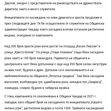
Даулов, заедно с представители на ръководствата на дружествата-
дарители, както и много служители.
Инициативата по засаждане на нови дръвчета и храсти продължи и
през следващите дни. Тя бе осъществена от служители на Общинска
администрация Чавдар, които засадиха всички останали растителни
видове, осигурени от компаниите.
Над 300 броя храсти рози вече растат на площад „Васил Левски“ и
улица „Христо Ботев“. По улица „Стара планина“ също бяха засадени
рози, както и 100 броя лавандула. Паркингът на общината и
централната част бяха допълнени с още над 350 броя зелен лигуструм
за жив плет, будлея и дрян. Допълни се и озеленяването и на
емблематичната за общината „Японска градина“. Там бяха засадени
магнолия, кълбовидна туя, щамбована роза, западна туя „Смарагд”,
лоницера, спирея, будлея и сибирска хвойна.
С това, кампанията по озеленяване в Община Чавдар за 2021 г.
завърши, като общият брой на засадените по инициативата „Нашето
зелено утре“, растителни видове е почти 1000. Трайните насаждения