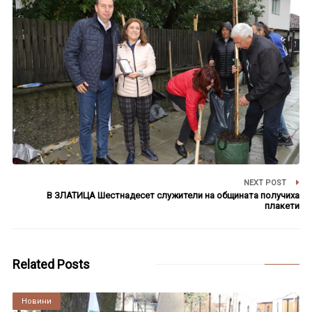
NEXT POST
В ЗЛАТИЦА Шестнадесет служители на общината получиха
плакети
Related Posts
Култура
Новини