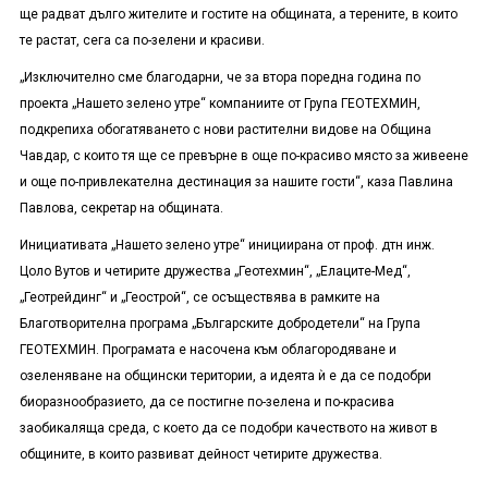
ще радват дълго жителите и гостите на общината, а терените, в които
те растат, сега са по-зелени и красиви.
„Изключително сме благодарни, че за втора поредна година по
проекта „Нашето зелено утре“ компаниите от Група ГЕОТЕХМИН,
подкрепиха обогатяването с нови растителни видове на Община
Чавдар, с които тя ще се превърне в още по-красиво място за живеене
и още по-привлекателна дестинация за нашите гости“, каза Павлина
Павлова, секретар на общината.
Инициативата „Нашето зелено утре“ инициирана от проф. дтн инж.
Цоло Вутов и четирите дружества „Геотехмин“, „Елаците-Мед“,
„Геотрейдинг“ и „Геострой“, се осъществява в рамките на
Благотворителна програма „Българските добродетели“ на Група
ГЕОТЕХМИН. Програмата е насочена към облагородяване и
озеленяване на общински територии, а идеята ѝ е да се подобри
биоразнообразието, да се постигне по-зелена и по-красива
заобикаляща среда, с което да се подобри качеството на живот в
общините, в които развиват дейност четирите дружества.