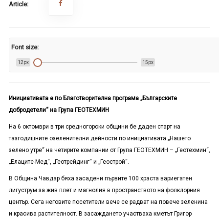
Article:
Font size:
12px
15px
Инициативата е по Благотворителна програма „Българските
добродетели“ на Група ГЕОТЕХМИН
На 6 октомври в три средногорски общини бе даден старт на
тазгодишните озеленителни дейности по инициативата „Нашето
зелено утре“ на четирите компании от Група ГЕОТЕХМИН – „Геотехмин“,
„Елаците-Мед“, „Геотрейдинг“ и „Геострой“.
В Община Чавдар бяха засадени първите 100 храста вариегатен
лигуструм за жив плет и магнолия в пространството на фолклорния
център. Сега неговите посетители вече се радват на повече зеленина
и красива растителност. В засаждането участваха кметът Григор