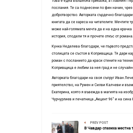
Това е една вълшебна приказка, а главният ге
послания. Те са поднесени по фин начин, чрез
добротворство. Авторката сърдечно благодари 
книгата да се хареса на читателите. Мечтите 
може най-голямата мечта да е на една крачка о
история, сподели тя и прочете откъс от романа
Кунка Неделева благодари, че първото предст
столицата се състоя в Копривщица. Тя дари к
роман с посланието да краси стените на техн
Копривщица е любим за нея град и не случайно 
Авторката благодари на своя съпруг Иван Лече
приятелство, на Румен и Силви Калчеви и възм
Екатерина, която я въвежда в магията на изоб
Чурчурлиев и печатница „Акцент 96“ и на сина
PREV POST
В Чавдар спазиха местна 