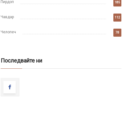
Пирдоп
185
Чавдар
112
Челопеч
78
Последвайте ни