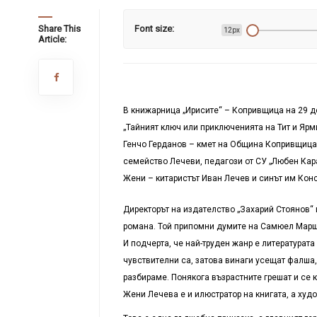
Share This
Font size:
12px
Article:
В книжарница „Ирисите“ – Копривщица на 29 д
„Тайният ключ или приключенията на Тит и Ярм
Генчо Герданов – кмет на Община Копривщица,
семейство Лечеви, педагози от СУ „Любен Кара
Жени – китаристът Иван Лечев и синът им Конс
Директорът на издателство „Захарий Стоянов“ 
романа. Той припомни думите на Самюел Марше:
И подчерта, че най-труден жанр е литературат
чувствителни са, затова винаги усещат фалша, 
разбираме. Понякога възрастните грешат и се к
Жени Лечева е и илюстратор на книгата, а ху