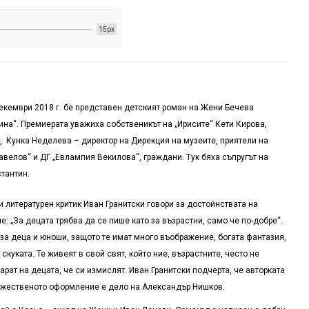
15px
екември 2018 г. бе представен детският роман на Жени Бечева
ина“. Премиерата уважиха собственикът на „Ирисите“ Кети Кирова,
 Кунка Неделева – директор на Дирекция на музеите, приятели на
велов“ и ДГ „Евлампия Векилова“, граждани. Тук бяха съпругът на
тантин.
и литературен критик Иван Гранитски говори за достойнствата на
 „За децата трябва да се пише като за възрастни, само че по-добре“.
а за деца и юноши, защото те имат много въображение, богата фантазия,
скуката. Те живеят в свой свят, който ние, възрастните, често не
арат на децата, че си измислят. Иван Гранитски подчерта, че авторката
дожественото оформление е дело на Александър Нишков.