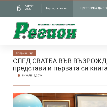
6
Август
Гореща новина:
ЧИТАЛИЩЕТО В СЕЛ
2026
„Работилницата на
КМЕТЪТ НА ОБЩИНА
администрация въ
В БУНТОВНОТО СЕЛ
Копривщица
Петрич
ЦВЕТЕЛИНА ДЖОГОЛ
СЛЕД СВАТБА ВЪВ ВЪЗРОЖД
представи и първата си книг
филм „Братя“ по Н
ЯНУАРИ 16, 2019