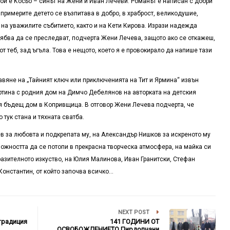
рой е Косьо – синът на Жени и Иван Лечеви. Романът е написан с добри
 примерите детето се възпитава в добро, в храброст, великодушие,
на уважилите събитието, както и на Кети Кирова. Изрази надежда
трябва да се преследват, подчерта Жени Лечева, защото ако се откажеш,
т теб, зад ъгъла. Това е нещото, което я е провокирало да напише тази
.
авяне на „Тайният ключ или приключенията на Тит и Ярмина“ извън
артина с родния дом на Димчо Дебелянов на авторката на детския
ия бъдещ дом в Копривщица. В отговор Жени Лечева подчерта, че
тук стана и тяхната сватба.
в за любовта и подкрепата му, на Александър Нишков за искреното му
ожността да се потопи в прекрасна творческа атмосфера, на майка си
разителното изкуство, на Юлия Малинова, Иван Гранитски, Стефан
 Константин, от който започва всичко…
NEXT POST
традиция
141 ГОДИНИ ОТ
ОСВОБОЖДЕНИЕТО Пирдопчани