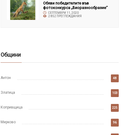
Обяви победителите във
фотоконкурса „Биоразнообразие“
СЕПТЕМВРИ 11, 2020
2 852 ПРЕГЛЕЖДАНИЯ
Общини
Антон
48
Златица
103
Копривщица
225
Мирково
96