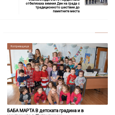
отбелязаха зимния Ден на града с
традиционното шествие до
паметните места
Копривщица
БАБА МАРТА В детската градина и в