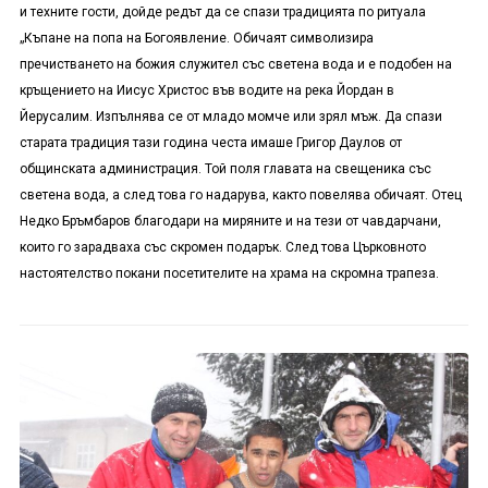
и техните гости, дойде редът да се спази традицията по ритуала
„Къпане на попа на Богоявление. Обичаят символизира
пречистването на божия служител със светена вода и е подобен на
кръщението на Иисус Христос във водите на река Йордан в
Йерусалим. Изпълнява се от младо момче или зрял мъж. Да спаз
и
старата традиция тази година честа имаше Григор Даулов от
общинската администрация. Той поля главата на свещеника със
светена вода, а след това го надарува, както повелява обичаят. Отец
Недко Бръмбаров благодари
на миряните и на тези от
чавдарчани,
които го зарадваха със скромен подарък. След това Църковното
настоятелство покани посетителите на храма на скромна трапеза.