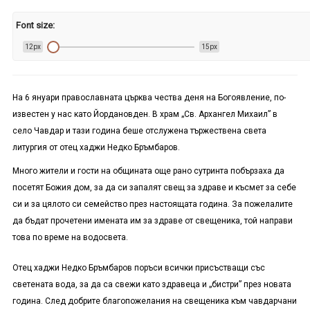
Font size:
12px
15px
На 6 януари православната църква чества деня на Богоявление, по-
известен у нас като Йордановден. В храм „Св. Архангел Михаил” в
село Чавдар и тази година беше отслужена тържествена света
литургия от отец хаджи Недко Бръмбаров.
Много жители и гости на общината още рано сутринта побързаха да
посетят Божия дом, за да си запалят свещ за здраве и късмет за себе
си и за цялото си семейство през настоящата година. За пожелалите
да бъдат прочетени имената им за здраве от свещеника, той направи
това по време на водосвета.
Отец хаджи Недко Бръмбаров поръси всички присъстващи със
светената вода, за да са свежи като здравеца и „бистри” през новата
година. След добрите благопожелания на свещеника към чавдарчани