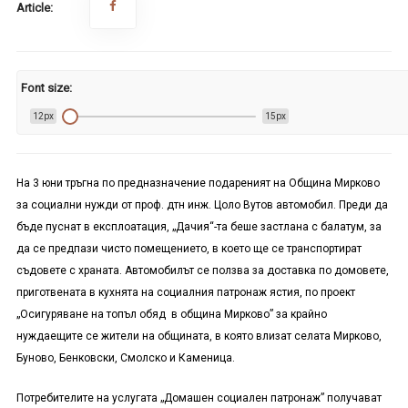
Article:
Font size:
12px
15px
На 3 юни тръгна по предназначение подареният на Община Мирково
за социални нужди от проф. дтн инж. Цоло Вутов автомобил. Преди да
бъде пуснат в експлоатация, „Дачия“-та беше застлана с балатум, за
да се предпази чисто помещението, в което ще се транспортират
съдовете с храната. Автомобилът се ползва за доставка по домовете,
приготвената в кухнята на социалния патронаж ястия, по проект
„Осигуряване на топъл обяд в община Мирково” за крайно
нуждаещите се жители на общината, в която влизат селата Мирково,
Буново, Бенковски, Смолско и Каменица.
Потребителите на услугата „Домашен социален патронаж” получават