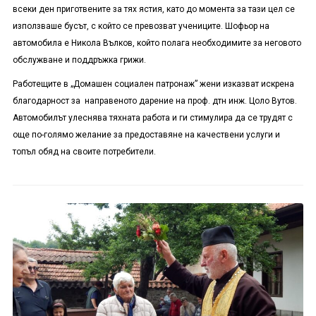
всеки ден приготвените за тях ястия, като до момента за тази цел се
използваше бусът, с който се превозват учениците. Шофьор на
автомобила е Никола Вълков, който полага необходимите за неговото
обслужване и поддръжка грижи.
Работещите в „Домашен социален патронаж” жени изказват искрена
благодарност за направеното дарение на проф. дтн инж. Цоло Вутов.
Автомобилът улеснява тяхната работа и ги стимулира да се трудят с
още по-голямо желание за предоставяне на качествени услуги и
топъл обяд на своите потребители.