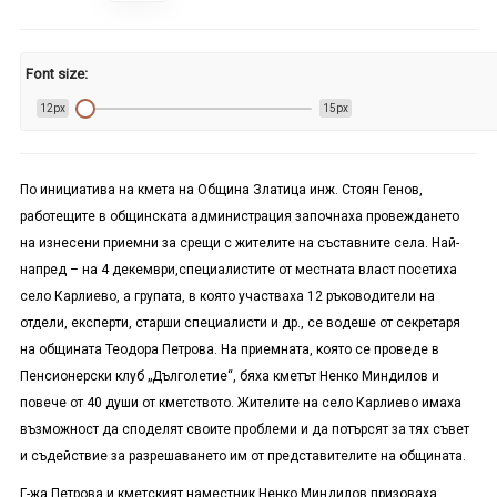
Font size:
12px
15px
По инициатива на кмета на Община Златица инж. Стоян Генов,
работещите в общинската администрация започнаха провеждането
на изнесени приемни за срещи с жителите на съставните села. Най-
напред – на 4 декември,специалистите от местната власт посетиха
село Карлиево, а групата, в която участваха 12 ръководители на
отдели, експерти, старши специалисти и др., се водеше от секретаря
на общината Теодора Петрова. На приемната, която се проведе в
Пенсионерски клуб „Дълголетие“, бяха кметът Ненко Миндилов и
повече от 40 души от кметството. Жителите на село Карлиево имаха
възможност да споделят своите проблеми и да потърсят за тях съвет
и съдействие за разрешаването им от представителите на общината.
Г-жа Петрова и кметският наместник Ненко Миндилов призоваха