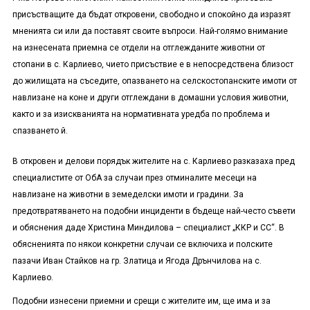
присъстващите да бъдат откровени, свободно и спокойно да изразят
мненията си или да поставят своите въпроси. Най-голямо внимание
на изнесената приемна се отдели на отглежданите животни от
стопани в с. Карлиево, чието присъствие е в непосредствена близост
до жилищата на съседите, опазването на селскостопанските имоти от
навлизане на коне и други отглеждани в домашни условия животни,
както и за изискванията на нормативната уредба по проблема и
спазването й.
В откровен и делови порядък жителите на с. Карлиево разказаха пред
специалистите от ОбА за случаи през отминалите месеци на
навлизане на животни в земеделски имоти и градини. За
предотвратяването на подобни инциденти в бъдеще най-често съвети
и обяснения даде Христина Миндилова – специалист „ККР и СС“. В
обясненията по някои конкретни случаи се включиха и полските
пазачи Иван Стайков на гр. Златица и Ягода Дрънчилова на с.
Карлиево.
Подобни изнесени приемни и срещи с жителите им, ще има и за