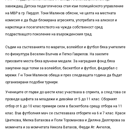
завеждащ Детска педагогическа стая към полицейското управление
на МВР в гр. Пирдоп. Тони Малинов обясни, че целта на местната
комисия е да бъде блокирана агресията, употребата на алкохол и
наркотици и посегателството на чужда собственост сред
подрастващото поколение на възрожденския град.
Съдии на състезанията по маратон, волейбол и футбол бяха учителите
по физкултура Веселин Вълчев и Петко Гаврилов. На заелите
призовите места бяха връчени медали. За наградния фонд бяха
закупени още топки за волейбол, баскетбол и футбол, федербал с
мрежи. Г-н Тони Малинов обеща и през следващата година да бъдат
организирани подобни турнири.
Учениците от първи до шести клас участваха в спринта, а след това се
проведе щафета за младежи и девойки от 5 до 11 клас. Сборният
отбор от 6 до 10 клас премери сили в баскетбола срещу отбора на 11
клас. Във футболния мач се състезаваха отборите на 6 и 7 клас. Краси
Цветкова, Милка Ватахова и Поли Тороманова и Диляна Дюлгярова за
момичета и за момчетата Никола Ватахов, Ферди Ат. Ангелов,