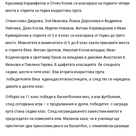
Красимир Карамфилов и Огнян Колев се класираха на първите четири
места в спринта за първа възрастова група.
Станислава Джурова, Зоя Иванова, Йоана Доросиева и Андрияна
Нейчева, Деян Косев, Мартин Новаков, Антоан Керемидчиев и Иван
Кривиралчев в спринта от 3 и 4 клас се класираха от първо до трето
място. Момчетата и момичетата от 5 до 8 клас заели призовите места
в спринта бяха: Антоан Цветков, Николай Косев-младши, Иван
Воденичаров и Цветомир Луков за младежи и девойки Анастасия К.
Иванова и Павлина Герова. В щафетата класацията бе следната:
седми, шести и пети клас. Във втората възрастова група
победителите бяха единадесетокластниците, а след тях се наредиха
девети и десети клас.
Отборът на 11 клас победи в баскетболния мач, а във футболния,
след оспорвана игра – с продължения и дузпи, победител с награда
купа стана седми клас. След награждаването заместник-кметът и
председател на комисията инж. Малинов каза, че в училище ще
пристигнат два преносими ринга за баскетбол, с олимпийски размери.