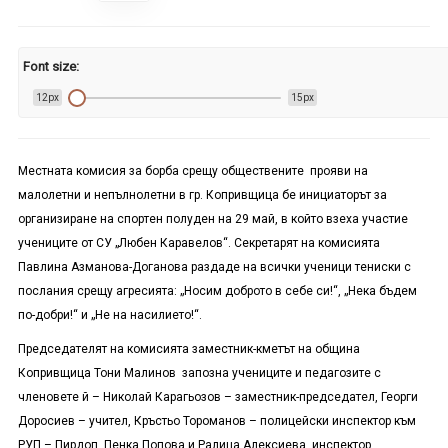
Font size:
12px
15px
Местната комисия за борба срещу обществените прояви на
малолетни и непълнолетни в гр. Копривщица бе инициаторът за
организиране на спортен полуден на 29 май, в който взеха участие
учениците от СУ „Любен Каравелов“. Секретарят на комисията
Павлина Азманова-Доганова раздаде на всички ученици тениски с
послания срещу агресията: „Носим доброто в себе си!“, „Нека бъдем
по-добри!“ и „Не на насилието!“.
Председателят на комисията заместник-кметът на община
Копривщица Тони Малинов запозна учениците и педагозите с
членовете й – Николай Карагьозов – заместник-председател, Георги
Доросиев – учител, Кръстьо Тороманов – полицейски инспектор към
РУП – Пирдоп, Пенка Попова и Ралица Алексиева, инспектор,