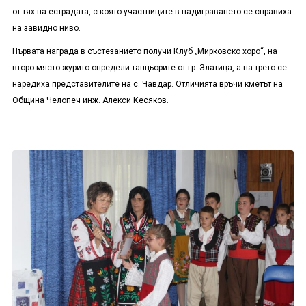
от тях на естрадата, с която участниците в надиграването се справиха
на завидно ниво.
Първата награда в състезанието получи Клуб „Мирковско хоро“, на
второ място журито определи танцьорите от гр. Златица, а на трето се
наредиха представителите на с. Чавдар. Отличията връчи кметът на
Община Челопеч инж. Алекси Кесяков.