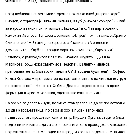
уникалния и млад народен певец Христо Косашки.
Пред публиката своето майсторство показаха клуб „Шарено хоро“ –
Пирдоп, с хореограф Евгения Ралчева, Клуб „Мирковско хоро“ и Клуб
за народни танци при читалище „Надежда“ в с. Чавдар, водени от
Камелия Иванова, Танцова формация „Изгрев“ при читалище „Христо
Смирненски“ – Златица, с хореограф Станислав Меченов и
домакините – Клуб за народни хора при комплекс „Хармония“ –
Челопеч, с ръководител Валентин Иванов. Журито – Диляна
Маринова, общински съветник в Челопеч, Валентин Иванов,
преподавател по български танци в СУ „Народни будители“ – София,
Радка Костова – председател на настоятелството на читалище „Труд
и постоянство“ – Челопеч, Събина Делова, хореограф на танцови
формации и Христо Косашки, оценяваше изпълненията.
За време от десет минути, всеки състав трябваше да се представи с
до два народни танца, по свой избор, а първи започнаха
надиграването представителите на гр. Пирдоп. Организаторите бяха
подготвили и изненада за фолклористите, като проведоха състезание
по разпознаване на мелодии на народни хора и представяне на част