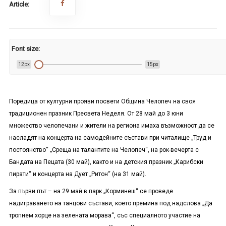
Article:
Font size:
12px
15px
Поредица от културни прояви посвети Община Челопеч на своя
традиционен празник Пресвета Неделя. От 28 май до 3 юни
множество челопечани и жители на региона имаха възможност да се
насладят на концерта на самодейните състави при читалище „Труд и
постоянство“ „Среща на талантите на Челопеч“, на рок-вечерта с
Бандата на Пецата (30 май), както и на детския празник „Карибски
пирати“ и концерта на Дует „Ритон“ (на 31 май).
За първи път – на 29 май в парк „Корминеш“ се проведе
надиграването на танцови състави, което премина под надслова „Да
тропнем хорце на зелената морава“, със специалното участие на