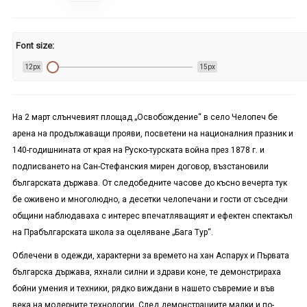
Font size:
12px
15px
На 2 март слънчевият площад „Освобождение“ в село Челопеч бе
арена на продължаващи прояви, посветени на националния празник и
140-годишнината от края на Руско-турската война през 1878 г. и
подписването на Сан-Стефанския мирен договор, възстановили
българската държава. От следобедните часове до късно вечерта тук
бе оживено и многолюдно, а десетки челопечани и гости от съседни
общини наблюдаваха с интерес впечатляващият и ефектен спектакъл
на Прабългарската школа за оцеляване „Бага Тур“.
Облечени в одежди, характерни за времето на хан Аспарух и Първата
българска държава, яхнали силни и здрави коне, те демонстрираха
бойни умения и техники, рядко виждани в нашето съвремие и във
века на модерните технологии. След демонстрациите малки и по-