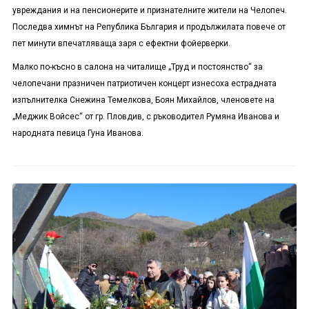
увреждания и на пенсионерите и признателните жители на Челопеч.
Последва химнът на Република България и продължилата повече от
пет минути впечатляваща заря с ефектни фойерверки.
Малко по-късно в салона на читалище „Труд и постоянство“ за
челопечани празничен патриотичен концерт изнесоха естрадната
изпълнителка Снежина Темелкова, Боян Михайлов, членовете на
„Меджик Войсес“ от гр. Пловдив, с ръководител Румяна Иванова и
народната певица Гуна Иванова.