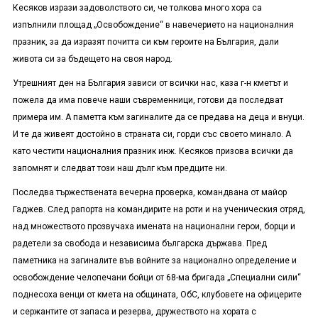
Кесяков изрази задоволството си, че толкова много хора са
изпълнили площад „Освобождение“ в навечерието на националния
празник, за да изразят почитта си към героите на България, дали
живота си за бъдещето на своя народ.
Утрешният ден на България зависи от всички нас, каза г-н кметът и
пожела да има повече наши съвременници, готови да последват
примера им. А паметта към загиналите да се предава на деца и внуци.
И те да живеят достойно в страната си, горди със своето минало. А
като честити националния празник инж. Кесяков призова всички да
запомнят и следват този наш дълг към предците ни.
Последва тържествената вечерна проверка, командвана от майор
Гаджев. След рапорта на командирите на роти и на ученическия отряд,
над множеството прозвучаха имената на национални герои, борци и
радетели за свобода и независима българска държава. Пред
паметника на загиналите във войните за национално определение и
освобождение челопечани бойци от 68-ма бригада „Специални сили“
поднесоха венци от кмета на общината, ОбС, клубовете на офицерите
и сержантите от запаса и резерва, дружеството на хората с