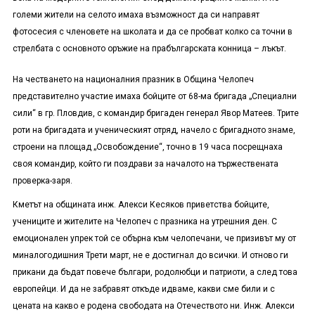
големи жители на селото имаха възможност да си направят
фотосесия с членовете на школата и да се пробват колко са точни в
стрелбата с основното оръжие на прабългарската конница – лъкът.
На честването на националния празник в Община Челопеч
представително участие имаха бойците от 68-ма бригада „Специални
сили“ в гр. Пловдив, с командир бригаден генерал Явор Матеев. Трите
роти на бригадата и ученическият отряд, начело с бригадното знаме,
строени на площад „Освобождение“, точно в 19 часа посрещнаха
своя командир, който ги поздрави за началото на тържествената
проверка-заря.
Кметът на общината инж. Алекси Кесяков приветства бойците,
учениците и жителите на Челопеч с празника на утрешния ден. С
емоционален упрек той се обърна към челопечани, че призивът му от
миналогодишния Трети март, не е достигнал до всички. И отново ги
прикани да бъдат повече българи, родолюбци и патриоти, а след това
европейци. И да не забравят откъде идваме, какви сме били и с
цената на какво е родена свободата на Отечеството ни. Инж. Алекси