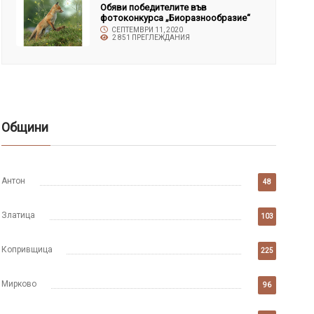
Обяви победителите във
фотоконкурса „Биоразнообразие“
СЕПТЕМВРИ 11, 2020
2 851 ПРЕГЛЕЖДАНИЯ
Общини
Антон
48
Златица
103
Копривщица
225
Мирково
96