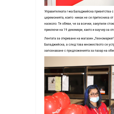
Управителката г-жа Баладжийска приветства с
церемонията, които никак не се притесниха о
наоколо. Тя обяви, че за всички, закупили сток
приключи на 19 декември, както и ваучер за от
Лентата за откриване на магазин „Техномарке
Баладжийска, а след това множеството се устр
запознаване с предложенията за пазар на обе