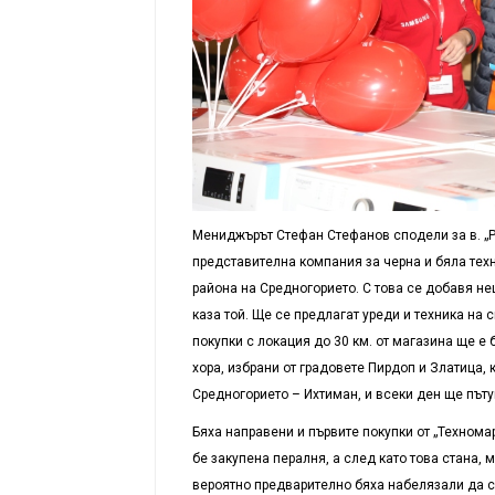
Мениджърът Стефан Стефанов сподели за в. „Ре
представителна компания за черна и бяла техн
района на Средногорието. С това се добавя не
каза той. Ще се предлагат уреди и техника на 
покупки с локация до 30 км. от магазина ще е 
хора, избрани от градовете Пирдоп и Златица,
Средногорието – Ихтиман, и всеки ден ще пъту
Бяха направени и първите покупки от „Технома
бе закупена пералня, а след като това стана, 
вероятно предварително бяха набелязали да си