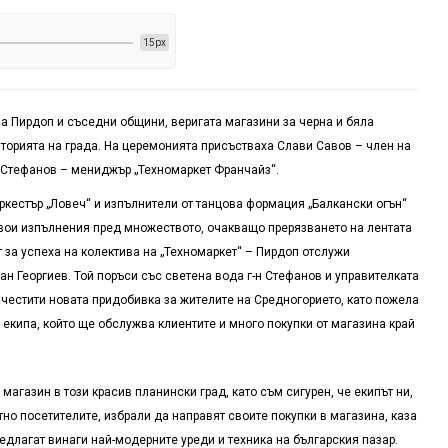
15px
на Пирдоп и съседни общини, веригата магазини за черна и бяла
риторията на града. На церемонията присъстваха Слави Савов – член на
 Стефанов – мениджър „Техномаркет Франчайз“.
ркестър „Ловеч“ и изпълнители от танцова формация „Балкански огън“
 свои изпълнения пред множеството, очакващо прерязването на лентата
т за успеха на колектива на „Техномаркет“ – Пирдоп отслужи
 Георгиев. Той поръси със светена вода г-н Стефанов и управителката
честити новата придобивка за жителите на Средногорието, като пожела
а екипа, който ще обслужва клиентите и много покупки от магазина край
агазин в този красив планински град, като съм сигурен, че екипът ни,
но посетителите, избрали да направят своите покупки в магазина, каза
предлагат винаги най-модерните уреди и техника на българския пазар.