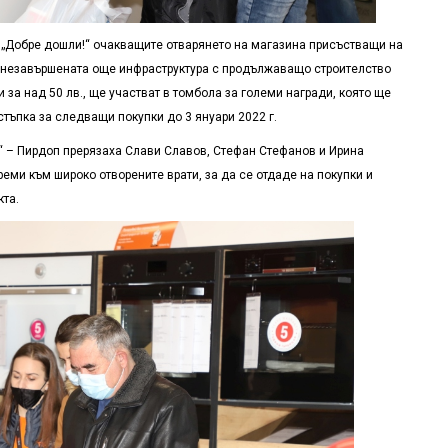
 „Добре дошли!“ очакващите отварянето на магазина присъстващи на
т незавършената още инфраструктура с продължаващо строителство
и за над 50 лв., ще участват в томбола за големи награди, която ще
стъпка за следващи покупки до 3 януари 2022 г.
т“ – Пирдоп прерязаха Слави Славов, Стефан Стефанов и Ирина
еми към широко отворените врати, за да се отдаде на покупки и
кта.