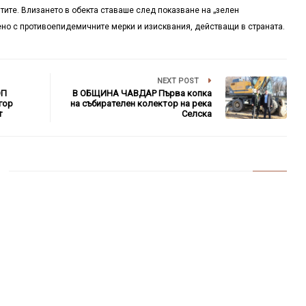
тите. Влизането в обекта ставаше след показване на „зелен
ено с противоепидемичните мерки и изисквания, действащи в страната.
NEXT POST
ОП
В ОБЩИНА ЧАВДАР Първа копка
гор
на събирателен колектор на река
т
Селска