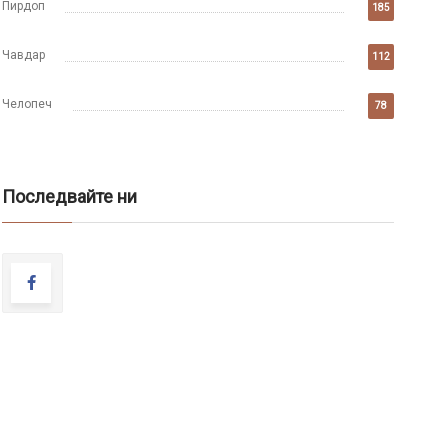
Пирдоп
185
Чавдар
112
Челопеч
78
Последвайте ни