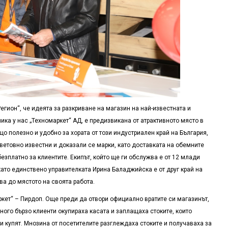
гион“, че идеята за разкриване на магазин на най-известната и
ика у нас „Техномаркет“ АД, е предизвикана от атрактивното място в
що полезно и удобно за хората от този индустриален край на България,
световно известни и доказали се марки, като доставката на обемните
безплатно за клиентите. Екипът, който ще ги обслужва е от 12 млади
 като единствено управителката Ирина Баладжийска е от друг край на
ва до мястото на своята работа.
ркет“ – Пирдоп. Още преди да отвори официално вратите си магазинът,
много бързо клиенти окупираха касата и заплащаха стоките, които
 купят. Мнозина от посетителите разглеждаха стоките и получаваха за