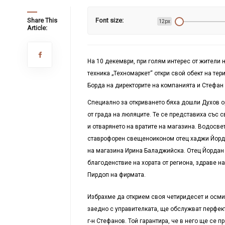
Share This
Font size:
12px
Article:
На 10 декември, при голям интерес от жители 
техника „Техномаркет“ откри свой обект на те
Борда на директорите на компанията и Стефан
Специално за откриването бяха дошли Духов о
от града на люляците. Те се представиха със
и отварянето на вратите на магазина. Водосве
ставрофорен свещеноиконом отец хаджи Йордан
на магазина Ирина Баладжийска. Отец Йордан 
благоденствие на хората от региона, здраве н
Пирдоп на фирмата.
Избрахме да открием своя четиридесет и осми м
заедно с управителката, ще обслужват перфект
г-н Стефанов. Той гарантира, че в него ще се 