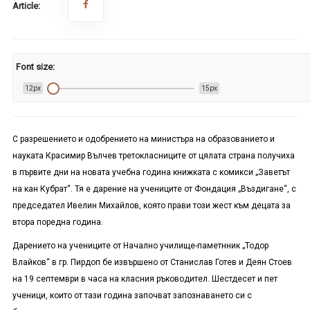
Article:
Font size:
12px
15px
С разрешението и одобрението на министъра на образованието и
науката Красимир Вълчев третокласниците от цялата страна получиха
в първите дни на новата учебна година книжката с комикси „Заветът
на кан Кубрат“. Тя е дарение на учениците от Фондация „Въздигане“, с
председател Ивелин Михайлов, която прави този жест към децата за
втора поредна година.
Дарението на учениците от Начално училище-паметнник „Тодор
Влайков“ в гр. Пирдоп бе извършено от Станислав Готев и Деян Стоев
на 19 септември в часа на класния ръководител. Шестдесет и пет
ученици, които от тази година започват запознаването си с