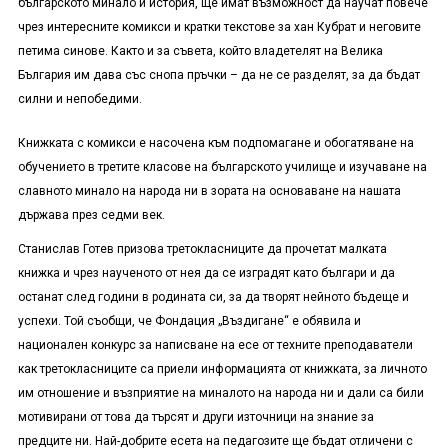
българското минало и история, ще имат възможност да научат повече
чрез интересните комикси и кратки текстове за хан Кубрат и неговите
петима синове. Както и за съвета, който владетелят на Велика
България им дава със снопа пръчки – да не се разделят, за да бъдат
силни и непобедими.
Книжката с комикси е насочена към подпомагане и обогатяване на
обучението в третите класове на българското училище и изучаване на
славното минало на народа ни в зората на основаване на нашата
държава през седми век.
Станислав Готев призова третокласниците да прочетат малката
книжка и чрез наученото от нея да се изградят като българи и да
останат след години в родината си, за да творят нейното бъдеще и
успехи. Той съобщи, че Фондация „Въздигане“ е обявила и
национален конкурс за написване на есе от техните преподаватели
как третокласниците са приели информацията от книжката, за личното
им отношение и възприятие на миналото на народа ни и дали са били
мотивирани от това да търсят и други източници на знание за
предците ни. Най-добрите есета на педагозите ще бъдат отличени с