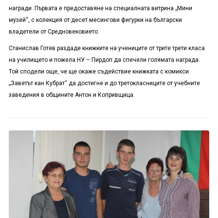
награди. Първата е предоставяне на специалната витрина „Мини
музей“, с колекция от десет месингови фигурки на български
владетели от Средновековието.
Станислав Готев раздаде книжките на учениците от трите трети класа
на училището и пожела НУ – Пирдоп да спечели голямата награда.
Той сподели още, че ще окаже съдействие книжката с комикси
„Заветът кан Кубрат“ да достигне и до третокласниците от учебните
заведения в общините Антон и Копривщица.