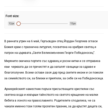
Font size:
12px
15px
В ранната утрин на 6 май, Гергьовден отец Йордан Георгиев огласи
Божия храм с празнична литургия, посветена на храбрия светец и
патрон на църквата „Свети Великомъченик Георги Победоносец“.
Миряните окичиха портите със здравец и росни китки и се отправиха
към черквата да се пречистят и да запалят свещици за здраве и
благополучие. Всеки остави своя дар пред светите икони и се помоли
за семейството си, за близки и приятели, за себе си на Победоносеца.
Архиерейският наместник поръси присъстващите християни със
светена вода и извърши тайнството на светото кръщение на малки
бебета в лоното на православието. Родителите споделиха, че са
чакали именно този голям пролетен празник, за да кръстят децата си,