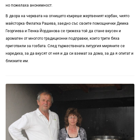
но пожелаха анонимност.
В двора на черквата на огнището къкреше жертвеният корбан, чиято
майсторка Филатка Рашева, заедно със своите помощнички Димка
Георгиева и Пенка Йорданова се грижеха той да стане вкусен и
ароматен от многото традиционни подправки, които трите бяха
приготвили за гозбата. След тържествената литургия миряните се
наредиха, за да вкусят от нея и да си вземат за дома, за да я опитат и
близките им.