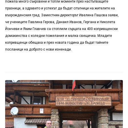
пожела много съкровени и топли моменти през настъпващите
празници, а здравето и успехът да бъдат спътници на жителите на
възрожденския град. Заместник-директорът Ивелина Пашова заяви,
че учениците Павлина Герова, Данаил Иванов, Гергана и Николета
Йончеви и Яким Главчев са стоплили сърцата на 400 копривщенски
домакинства с коледни пожелания и малка свещичка. Младите
копривщенци обещаха и през новата година да бъдат тайните
посланици на доброто с нови изненади.