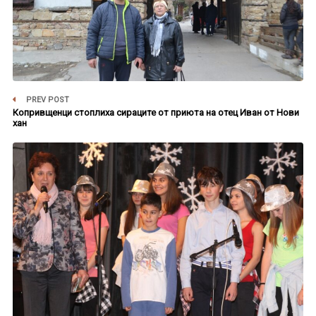
PREV POST
Копривщенци стоплиха сираците от приюта на отец Иван от Нови
хан