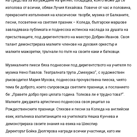
на средства за изграждане на фитнес площадка, която може да се
използва от всички, обяви Лучия Кехайова. Повече от час и половина,
прекрасните изпълнения на класически творби, музика от Балканите,
песни, посветени на светлия празник – Коледа, български маршове
завладяваха публиката и поднесоха истинска наслада за душата на
присъстващите, под диригентството на маестро Добрин Иванов. Своя
талант демонстрираха малките членове на духовия оркестър и
малките мажоретки, тръгнали по пътя на своите каки и батковци.
Музикалните пиеси бяха поднесени под диригентството на учителя по
музика Нено Павлов. Театралната трупа „Смехурко“, с художествен
ръководител Мария Мухова, поднесоха прочувствена пиеска, чиято
тема бе доброто, което съпровожда светлите празници, а посланието
бе: „Правете добро през цялата година. Толкова ли е трудно това?“.
Малките джуджета артистично поднесоха своя рецитал за
Рождественските празници. Стихове и песни за Коледа на английски
език, изпълниха възпитаниците на учителката Нешка Кунчева и
демонстрираха своите знания на езика на Шекспир.
Директорът Бойка Дюлгярова награди всички участници, като им