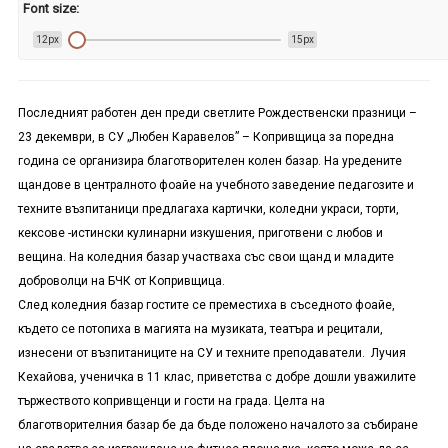
Font size:
12px
15px
Последният работен ден преди светлите Рождественски празници –
23 декември, в СУ „Любен Каравелов” – Копривщица за поредна
година се организира благотворителен колен базар. На уредените
щандове в централното фоайе на учебното заведение педагозите и
техните възпитаници предлагаха картички, коледни украси, торти,
кексове -истински кулинарни изкушения, приготвени с любов и
вещина. На коледния базар участваха със свои щанд и младите
доброволци на БЧК от Копривщица.
След коледния базар гостите се преместиха в съседното фоайе,
където се потопиха в магията на музиката, театъра и рецитали,
изнесени от възпитаниците на СУ и техните преподаватели. Лучия
Кехайова, ученичка в 11 клас, приветства с добре дошли уважилите
тържеството копривщенци и гости на града. Целта на
благотворителния базар бе да бъде положено началото за събиране