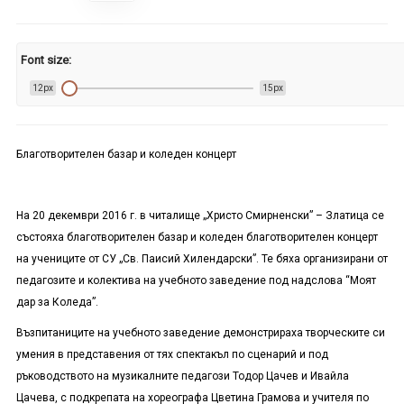
Font size:
12px
15px
Благотворителен базар и коледен концерт
На 20 декември 2016 г. в читалище „Христо Смирненски” – Златица се
състояха благотворителен базар и коледен благотворителен концерт
на учениците от СУ „Св. Паисий Хилендарски”. Те бяха организирани от
педагозите и колектива на учебното заведение под надслова “Моят
дар за Коледа”.
Възпитаниците на учебното заведение демонстрираха творческите си
умения в представения от тях спектакъл по сценарий и под
ръководството на музикалните педагози Тодор Цачев и Ивайла
Цачева, с подкрепата на хореографа Цветина Грамова и учителя по