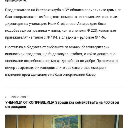
процедурите.
Представители на Интеракт клуба в СУ обявиха спечелилите трима от
благотворителната томбола, като номерата на късметлиите изтегли
директорът на училището Нели Стефанова. А наградите бяха
подобаващи за празника – питка, която спечели № 223, кексът взе
притежателят на талон с № 184, а сладкиш – руло взе № 146.
С остатъка в бюджета от събраните от всички благотворителни
инициативи средства, ще бъде закупен таблет, с който децата със
специални потребности ще могат да работят по-добре. Празничната
вечер за зрителите и изпълнителите завърши с още емоции и
вълнения пред щандовете на благотворителния базар.
PREV POST
УЧЕНИЦИ ОТ КОПРИВЩИЦА Зарадваха семействата на 400 свои
съграждани