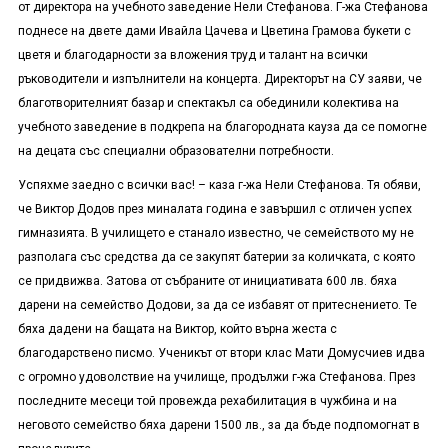
от директора на учебното заведение Нели Стефанова. Г-жа Стефанова
поднесе на двете дами Ивайла Цачева и Цветина Грамова букети с
цветя и благодарности за вложения труд и талант на всички
ръководители и изпълнители на концерта. Директорът на СУ заяви, че
благотворителният базар и спектакъл са обединили колектива на
учебното заведение в подкрепа на благородната кауза да се помогне
на децата със специални образователни потребности.
Успяхме заедно с всички вас! – каза г-жа Нели Стефанова. Тя обяви,
че Виктор Додов през миналата година е завършил с отличен успех
гимназията. В училището е станало известно, че семейството му не
разполага със средства да се закупят батерии за количката, с която
се придвижва. Затова от събраните от инициативата 600 лв. бяха
дарени на семейство Додови, за да се избавят от притеснението. Те
бяха дадени на бащата на Виктор, който върна жеста с
благодарствено писмо. Ученикът от втори клас Мати Домусчиев идва
с огромно удоволствие на училище, продължи г-жа Стефанова. През
последните месеци той провежда рехабилитация в чужбина и на
неговото семейство бяха дарени 1500 лв., за да бъде подпомогнат в