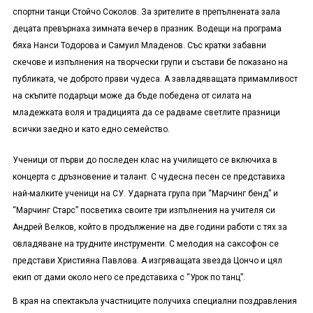
спортни танци Стойчо Соколов. За зрителите в препълнената зала
децата превърнаха зимната вечер в празник. Водещи на програма
бяха Нанси Тодорова и Самуил Младенов. Със кратки забавни
скечове и изпълнения на творчески групи и състави бе показано на
публиката, че доброто прави чудеса. А завладяващата примамливост
на скъпите подаръци може да бъде победена от силата на
младежката воля и традицията да се радваме светлите празници
всички заедно и като едно семейство.
Ученици от първи до последен клас на училището се включиха в
концерта с дръзновение и талант. С чудесна песен се представиха
най-малките ученици на СУ. Ударната група при “Марчинг бенд” и
“Марчинг Старс” посветиха своите три изпълнения на учителя си
Андрей Велков, който в продължение на две години работи с тях за
овладяване на трудните инструменти. С мелодия на саксофон се
представи Християна Павлова. А изгряващата звезда Цончо и цял
екип от дами около него се представиха с “Урок по танц”.
В края на спектакъла участниците получиха специални поздравления