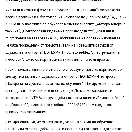
производствените обекти за практическите си занимания
Ученици в дуална форма на обучение от ПГ „Златица“ гостуваха за
пробна практика в Обогатителния комплекс на „Елаците-Мед“ АД на 22
и 23 юни. Младежите се обучават в специалностите „Автотранспортна
техника“, „Електрообзавеждане на производството“, „Машини и
съоръжения за заваряване“ и „Обогатяване на полезни изкопаеми“.
Те бяха посрещнати от представители на човешките ресурси от
дружествата от Група ГЕОТЕХМИН – „Елаците-Мед“, „Геотрейдинг“ и
„Геострой“, които са партньори на гимназията по този проект.
Практическото занятие е съгласно споразумението за партньорство
между гимназията и дружествата от Група ГЕОТЕХМИН по проект
„Подкрепа на дуалната система на обучение“. Придружени от своите
преподаватели учениците посетиха цех „Тежка механизация и
автотранспорт“ /ТМА/ на рудодобивната компания и „Ремонтна база“
на „Геострой“, където през учебната 2021/2022 г. им предстоят
практически занимания.
„Поздравявам Ви, че сте избрали дуалната форма на обучение.
Направили сте най-добрия избор и сега, след като разгледате нашата