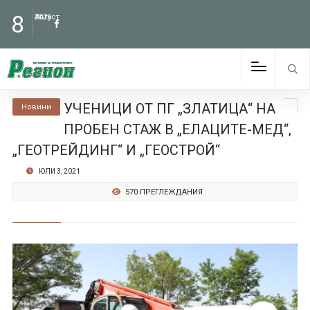
8
Август
2026
УЧЕНИЦИ ОТ ПГ „ЗЛАТИЦА“ НА
Новини
ПРОБЕН СТАЖ В „ЕЛАЦИТЕ-МЕД“,
„ГЕОТРЕЙДИНГ“ И „ГЕОСТРОЙ“
ЮЛИ 3, 2021
570 ПРЕГЛЕЖДАНИЯ