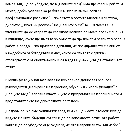
компания, ще се убедите, че в „Елаците-Мед“ има прекрасни работни
места, добри условия за работа и много възможности за
професионално развитие“ – приветства гостите Милена Христова,
директор „Човешки ресурси“ на „Елаците-Мед“ АД. Тя пожела на
учениците да се стараят да усвояват колкото се може повече знания
в училище, които ще имат възможност да приложат и развият в реална
работна среда. Г-жа Христова допълни, че предприятието е един от
най-добрите работодатели у нас, които се отнасят с грижа и
отговорност към своите екипи и се надява учениците да станат част
от тях.
В мултифункционалната зала на комплекса Даниела Горанова,
ръководител „Набиране на персонал/обучения и квалификация“ в
„Елаците-Мед“, запозна участниците с програмата на посещението и
представителите на дружествата-партньори
.
„Радвам се, че сме всички тук заедно и че ще имате възможност да
видите Вашите бъдещи колеги и да се запознаете с тяхната работа,
както и да се убедите още веднъж, че сте направили точния избор“ –