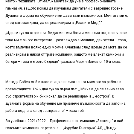
както и техниката. От малък мечтаех да уча в професионалната
гимназия, защото искам да изучавам двигатели с вътрешно горене.
Дуалната форма на обучение ми дава тази възможност. Мечтата ми е,
след като завърша, да се реализирам в „Елаците-Мед“.“
„Идвам тук за втори път. Видяхме тези бази и миналия път, но въпреки
това ми е много интересно – разглеждаме машини, двигатели – това,
което вълнува всяко едно момче. Очаквам след време да мога да се
реализирам в някоя от трите компании, защото ме влекат камиони и
багери – това е моето бъдеще“- разказа Марин Илиев от 10-и клас.
Методи Бобев от 8-и клас също е впечатлен от мястото за работа и
презентациите. Той идва тук за първи път. „Обичам да се занимавам
със строителство и бих искал да се реализирам в „Геострой“. В
дуалната форма на обучение ме привлече възможността да започна
работа веднага след завършване“ – каза той.
За учебната 2021/2022 г. Професионална гимназия „Златица“ и най-
големите компании от региона – „Аурубис България“ АД, „Дънди