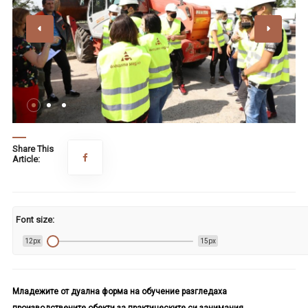
Share This
Article:
Font size:
12px
15px
М
ладежите
от дуална форма на обучение разгледаха