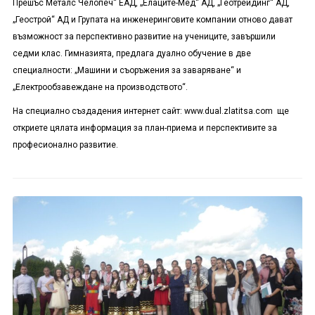
Прешъс Металс Челопеч“ ЕАД, „Елаците-Мед“ АД, „Геотрейдинг“ АД,
„Геострой“ АД и Групата на инженеринговите компании отново дават
възможност за перспективно развитие на учениците, завършили
седми клас. Гимназията, предлага дуално обучение в две
специалности: „Машини и съоръжения за заваряване“ и
„Електрообзавеждане на производството“.
На специално създадения интернет сайт:
www.dual.zlatitsa.com
ще
откриете цялата информация за план-приема и перспективите за
професионално развитие.