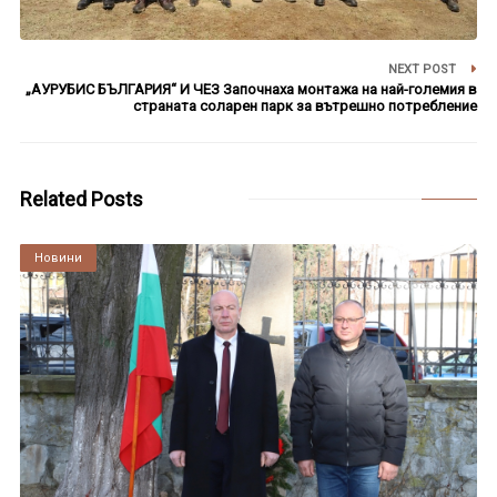
NEXT POST
„АУРУБИС БЪЛГАРИЯ“ И ЧЕЗ Започнаха монтажа на най-големия в
страната соларен парк за вътрешно потребление
Related Posts
Култура
Новини