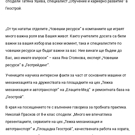
сподели Татяна Ушева, специалист „Обучение и кариерно развитие“ в
Геострой.
„От тук нататък отделите „Човешки ресурси“ в компаниите ще играят
много важна роля във Вашия живот. Както учителите досега са били
важни за вашия избор във всеки момент, така и специалистите по
човешки ресурси ще бъдат важни за вас. Ние винаги ще бъдем до
Вас, ако имате въпроси“ – каза Яна Стоянова, експерт „Човешки
ресурси“ в „Геотрейдинг“.
Учениците научиха интересни факти за част от основните машини от
механизацията на дружествата на площадките на цех „Тежка
механизация и автотранспорт“ на „Елаците-Мед“ и ремонтната база на
„Геострой“.
В края на посещението те с вълнение говориха за пробната практика.
Николай Прасков от 8-и клас сподели: „Много ме впечатлиха
презентациите, сервизите на цех „Тежка механизация и
автотранспорт“ и „Площадка Геострой“, качествената работа на хората,