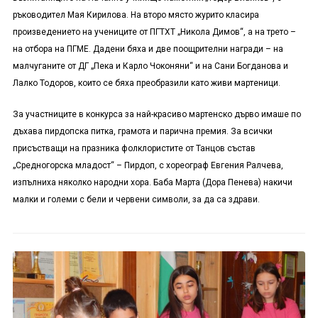
ръководител Мая Кирилова. На второ място журито класира
произведението на учениците от ПГТХТ „Никола Димов“, а на трето –
на отбора на ПГМЕ. Дадени бяха и две поощрителни награди – на
малчуганите от ДГ „Пека и Карло Чоконяни“ и на Сани Богданова и
Лалко Тодоров, които се бяха преобразили като живи мартеници.
За участниците в конкурса за най-красиво мартенско дърво имаше по
дъхава пирдопска питка, грамота и парична премия. За всички
присъстващи на празника фолклористите от Танцов състав
„Средногорска младост“ – Пирдоп, с хореограф Евгения Ралчева,
изпълниха няколко народни хора. Баба Марта (Дора Пенева) накичи
малки и големи с бели и червени символи, за да са здрави.