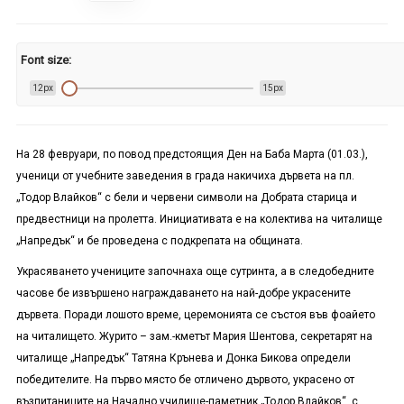
Font size:
12px
15px
На 28 февруари, по повод предстоящия Ден на Баба Марта (01.03.),
ученици от учебните заведения в града накичиха дървета на пл.
„Тодор Влайков“ с бели и червени символи на Добрата старица и
предвестници на пролетта. Инициативата е на колектива на читалище
„Напредък“ и бе проведена с подкрепата на общината.
Украсяването учениците започнаха още сутринта, а в следобедните
часове бе извършено награждаването на най-добре украсените
дървета. Поради лошото време, церемонията се състоя във фоайето
на читалището. Журито – зам.-кметът Мария Шентова, секретарят на
читалище „Напредък“ Татяна Крънева и Донка Бикова определи
победителите. На първо място бе отличено дървото, украсено от
възпитаниците на Начално училище-паметник „Тодор Влайков“, с