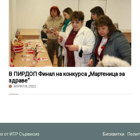
В ПИРДОП Финал на конкурса „Мартеница за
здраве“
АПРИЛ 8, 2022
но от
ИТР Сървисиз
Бисквитки
Полит