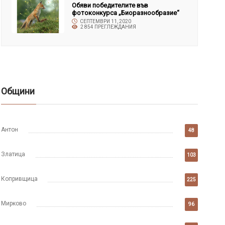
Обяви победителите във
фотоконкурса „Биоразнообразие“
СЕПТЕМВРИ 11, 2020
2 854 ПРЕГЛЕЖДАНИЯ
Общини
Антон
48
Златица
103
Копривщица
225
Мирково
96