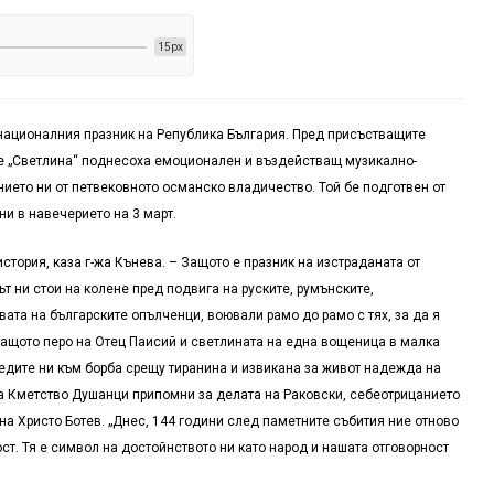
15px
 националния празник на Република България. Пред присъстващите
е „Светлина“ поднесоха емоционален и въздействащ музикално-
ието ни от петвековното османско владичество. Той бе подготвен от
и в навечерието на 3 март.
история, каза г-жа Кънева. – Защото е празник на изстраданата от
т ни стои на колене пред подвига на руските, румънските,
ата на българските опълченци, воювали рамо до рамо с тях, за да я
цащото перо на Отец Паисий и светлината на една вощеница в малка
едите ни към борба срещу тиранина и извикана за живот надежда на
на Кметство Душанци припомни за делата на Раковски, себеотрицанието
на Христо Ботев. „Днес, 144 години след паметните събития ние отново
т. Тя е символ на достойнството ни като народ и нашата отговорност