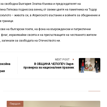
и за свободна България Златка Кънева и председателят на
тина Петкова поднесоха венец от свежи цветя на паметника на Тодор
скъпото – живота си, в Априлското въстание и войните за обединение и
е граници.
ове на български поети, на фона на възрожденски и патриотични
 флаг, изразявайки своята и на присъстващите на честването жители
 загинали за свободата на Отечеството ни.
NEXT POST
окойна
В ОБЩИНА ЧЕЛОПЕЧ Заря-
проверка за националния празник
рия
Пирдоп