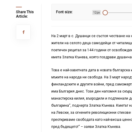
Share This
Font size:
12px
Article:
На 2 март в с. Душанци се състоя честване на
жители на селото деца самодейци от читалищ
поетичен рецитал за 144 години от освобожден
кмета Златка Кънева, която поздрави душанчан
Това е най-заветната дата в новата българска 
мъките на народа ни свобода. На 3 март народъ
финландските и другите войни, пред саможертв
има България днес. Този ден напомня за скър
манастирска килия, възродили и подтикнали д
българина“, подчерта Златка Кънева. Кметът 
на Левски, за огнените революционни стихове 
преоткриваме свободата като най-висша ценнос
пред бъдещето!“ – заяви Златка Кънева.