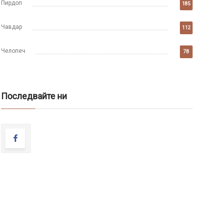
Пирдоп
185
Чавдар
112
Челопеч
78
Последвайте ни