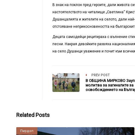
В знак на поклон пред героите, дали живота с
настоятелството на читалище „Светлина“ Крис
Душанцалията и жителите на селото, дали най-
отстояване неприкосновеността на българскит
Децата самодейци рецитираха с вълнение стих
песни. Накрая девойките развяха националния
на село Душанци уважение и почит към всички,
PREV POST
В ОБЩИНА МИРКОВО Зауп
молитва за загиналите за
освобождението на Бълга
Related Posts
Пирдоп